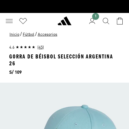
1
/
/
Inicio
Fútbol
Accesorios
4.6
(45)
GORRA DE BÉISBOL SELECCIÓN ARGENTINA
26
Precio
S/ 109