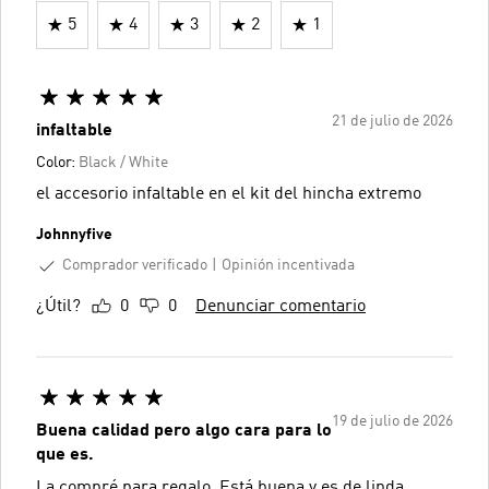
5
4
3
2
1
21 de julio de 2026
infaltable
Color:
Black / White
el accesorio infaltable en el kit del hincha extremo
Johnnyfive
Comprador verificado
Opinión incentivada
¿Útil?
0
0
Denunciar comentario
19 de julio de 2026
Buena calidad pero algo cara para lo
que es.
La compré para regalo. Está buena y es de linda