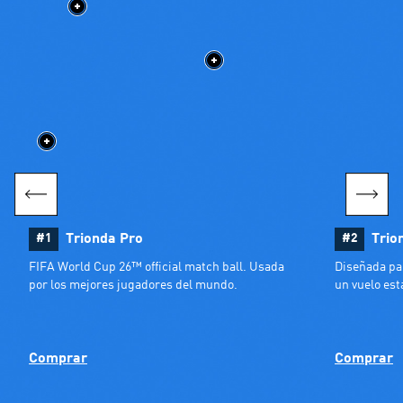
#1
Trionda Pro
#2
Trio
FIFA World Cup 26™ official match ball. Usada 
Diseñada par
por los mejores jugadores del mundo.
un vuelo est
Comprar
Comprar