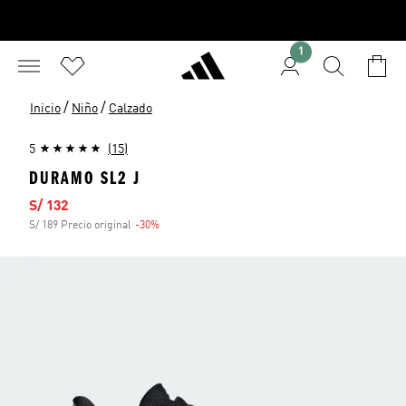
1
/
/
Inicio
Niño
Calzado
5
(15)
DURAMO SL2 J
Precio de venta
S/ 132
S/ 189 Precio original
-30%
Descuento