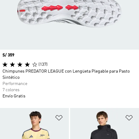
Precio
S/ 359
(137)
Chimpunes PREDATOR LEAGUE con Lengüeta Plegable para Pasto
Sintético
Performance
7 colores
Envío Gratis
Añadir a la lista de deseos
Añ