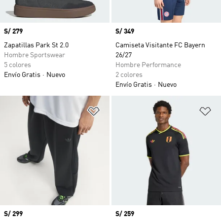
Precio
S/ 279
Precio
S/ 349
Zapatillas Park St 2.0
Camiseta Visitante FC Bayern
Hombre Sportswear
26/27
5 colores
Hombre Performance
Envío Gratis
Nuevo
2 colores
Envío Gratis
Nuevo
Añadir a la lista de deseos
Añ
Precio
S/ 299
Precio
S/ 259