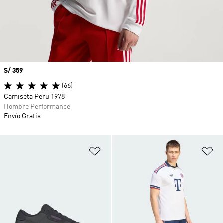
Precio
S/ 359
(66)
Camiseta Peru 1978
Hombre Performance
Envío Gratis
Añadir a la lista de deseos
Añ