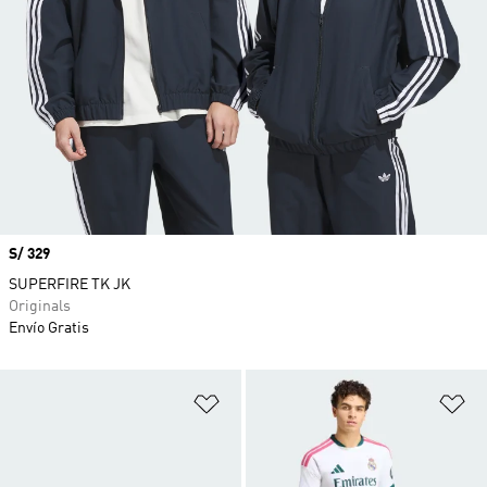
Precio
S/ 329
SUPERFIRE TK JK
Originals
Envío Gratis
Añadir a la lista de deseos
Añ