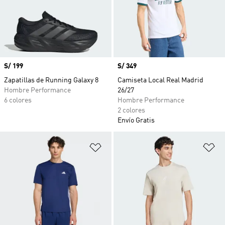
Precio
S/ 199
Precio
S/ 349
Zapatillas de Running Galaxy 8
Camiseta Local Real Madrid
Hombre Performance
26/27
6 colores
Hombre Performance
2 colores
Envío Gratis
Añadir a la lista de deseos
Añ