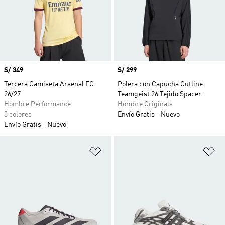
Precio
S/ 349
Precio
S/ 299
Tercera Camiseta Arsenal FC
Polera con Capucha Cutline
26/27
Teamgeist 26 Tejido Spacer
Hombre Performance
Hombre Originals
3 colores
Envío Gratis
Nuevo
Envío Gratis
Nuevo
Añadir a la lista de deseos
Añ