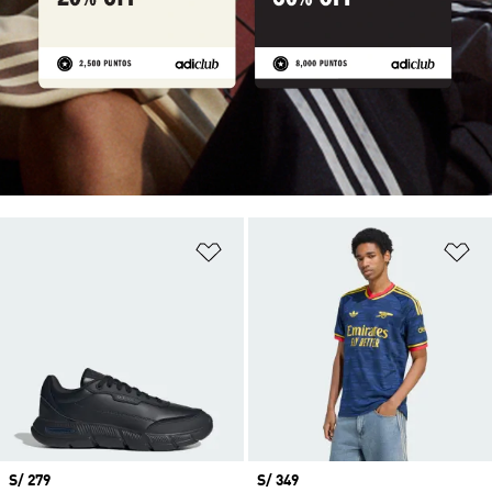
Añadir a la lista de deseos
Añ
Precio
S/ 279
Precio
S/ 349