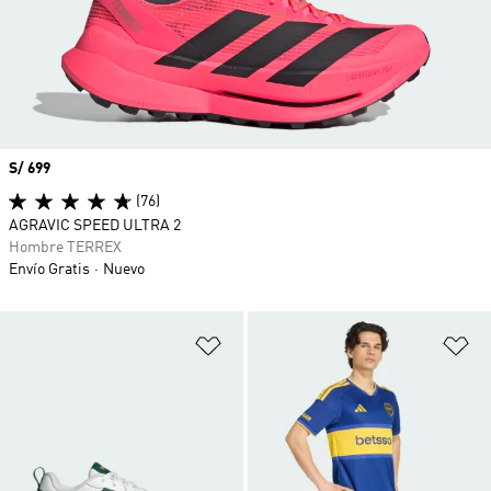
Precio
S/ 699
(76)
AGRAVIC SPEED ULTRA 2
Hombre TERREX
Envío Gratis
Nuevo
Añadir a la lista de deseos
Añ