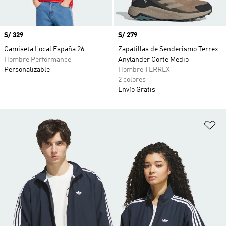
Precio
S/ 329
Precio
S/ 279
Camiseta Local España 26
Zapatillas de Senderismo Terrex
Hombre Performance
Anylander Corte Medio
Personalizable
Hombre TERREX
2 colores
Envío Gratis
Añ