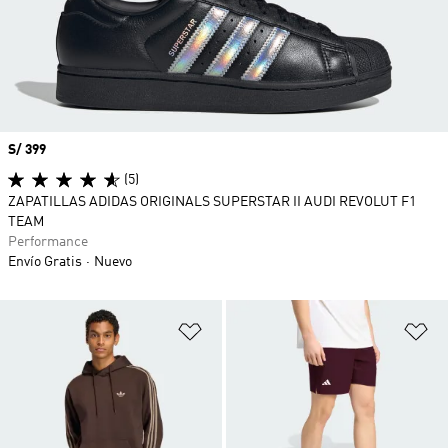
Precio
S/ 399
(5)
ZAPATILLAS ADIDAS ORIGINALS SUPERSTAR II AUDI REVOLUT F1
TEAM
Performance
Envío Gratis
Nuevo
Añadir a la lista de deseos
Añ