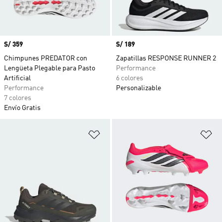
Precio
S/ 359
Precio
S/ 189
Chimpunes PREDATOR con
Zapatillas RESPONSE RUNNER 2
Lengüeta Plegable para Pasto
Performance
Artificial
6 colores
Performance
Personalizable
7 colores
Envío Gratis
Añadir a la lista de deseos
Añ