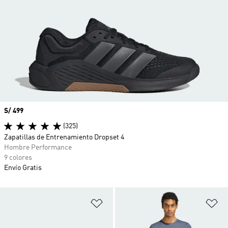
Precio
S/ 499
(325)
Zapatillas de Entrenamiento Dropset 4
Hombre Performance
9 colores
Envío Gratis
Añadir a la lista de deseos
Añ