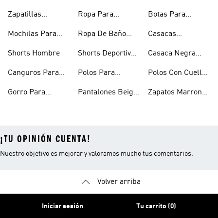
Hombre
Hombre
Hombre
Zapatillas
Ropa Para
Botas Para
Urbanas Hombre
Hombres
Hombre
Mochilas Para
Ropa De Baño
Casacas
Hombre
Hombre
Impermeables
Shorts Hombre
Shorts Deportivos
Casaca Negra
Hombre
Hombre
Hombre
Canguros Para
Polos Para
Polos Con Cuello
Hombre
Hombre
Para Hombre
Gorro Para
Pantalones Beige
Zapatos Marron
Hombres
Hombre
Hombre
¡TU OPINIÓN CUENTA!
Nuestro objetivo es mejorar y valoramos mucho tus comentarios.
Volver arriba
Iniciar sesión
Tu carrito (0)