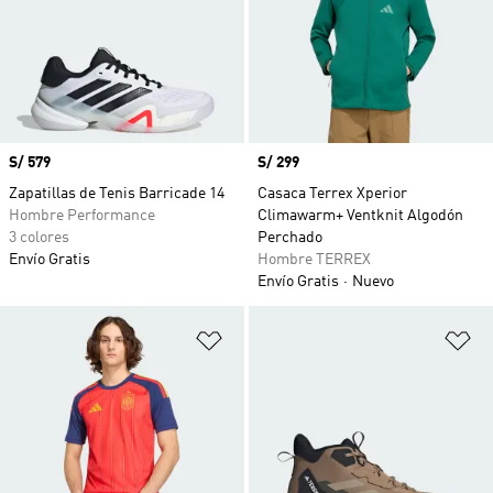
Precio
S/ 579
Precio
S/ 299
Zapatillas de Tenis Barricade 14
Casaca Terrex Xperior
Hombre Performance
Climawarm+ Ventknit Algodón
3 colores
Perchado
Envío Gratis
Hombre TERREX
Envío Gratis
Nuevo
Añadir a la lista de deseos
Añ