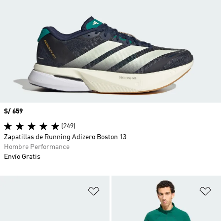
Precio
S/ 659
(249)
Zapatillas de Running Adizero Boston 13
Hombre Performance
Envío Gratis
Añadir a la lista de deseos
Añ