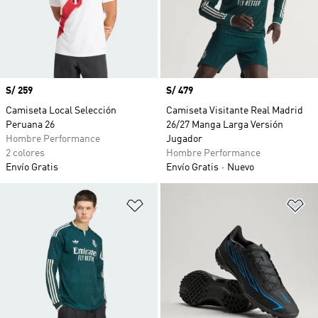
Precio
S/ 259
Precio
S/ 479
Camiseta Local Selección
Camiseta Visitante Real Madrid
Peruana 26
26/27 Manga Larga Versión
Hombre Performance
Jugador
2 colores
Hombre Performance
Envío Gratis
Envío Gratis
Nuevo
Añadir a la lista de deseos
Añ