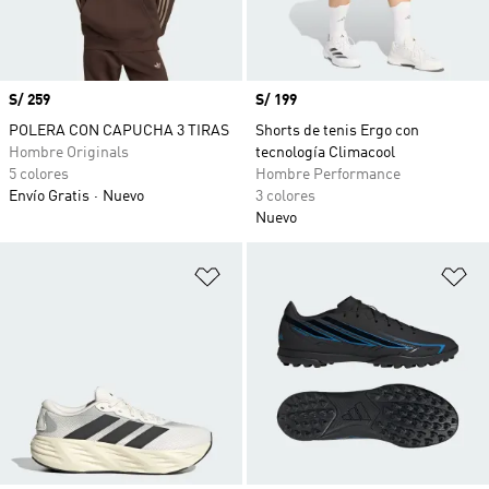
Precio
S/ 259
Precio
S/ 199
POLERA CON CAPUCHA 3 TIRAS
Shorts de tenis Ergo con
Hombre Originals
tecnología Climacool
5 colores
Hombre Performance
Envío Gratis
Nuevo
3 colores
Nuevo
Añadir a la lista de deseos
Añ