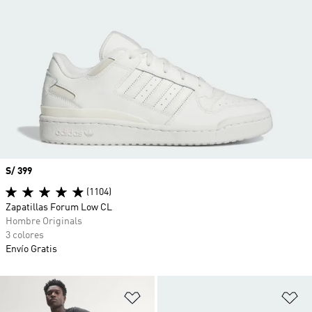
Precio
S/ 399
(1104)
Zapatillas Forum Low CL
Hombre Originals
3 colores
Envío Gratis
Añadir a la lista de deseos
Añ