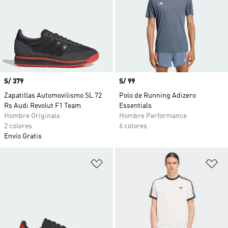
Precio
S/ 379
Precio
S/ 99
Zapatillas Automovilismo SL 72
Polo de Running Adizero
Rs Audi Revolut F1 Team
Essentials
Hombre Originals
Hombre Performance
2 colores
6 colores
Envío Gratis
Añadir a la lista de deseos
Añ