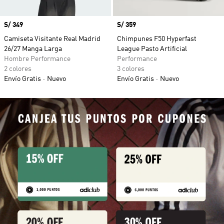
Precio
S/ 349
Precio
S/ 359
Camiseta Visitante Real Madrid
Chimpunes F50 Hyperfast
26/27 Manga Larga
League Pasto Artificial
Hombre Performance
Performance
2 colores
3 colores
Envío Gratis
Nuevo
Envío Gratis
Nuevo