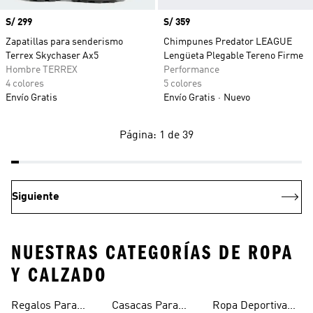
Precio
S/ 299
Precio
S/ 359
Zapatillas para senderismo
Chimpunes Predator LEAGUE
Terrex Skychaser Ax5
Lengüeta Plegable Tereno Firme
Hombre TERREX
Performance
4 colores
5 colores
Envío Gratis
Envío Gratis
Nuevo
Página: 1 de 39
Siguiente
NUESTRAS CATEGORÍAS DE ROPA
Y CALZADO
Regalos Para
Casacas Para
Ropa Deportiva