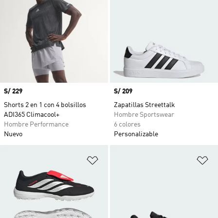
Precio
S/ 229
Precio
S/ 209
Shorts 2 en 1 con 4 bolsillos
Zapatillas Streettalk
ADI365 Climacool+
Hombre Sportswear
Hombre Performance
6 colores
Nuevo
Personalizable
Añadir a la lista de deseos
Añ