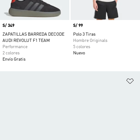
Precio
S/ 349
Precio
S/ 99
ZAPATILLAS BARREDA DECODE
Polo 3 Tiras
AUDI REVOLUT F1 TEAM
Hombre Originals
Performance
5 colores
2 colores
Nuevo
Envío Gratis
Añ