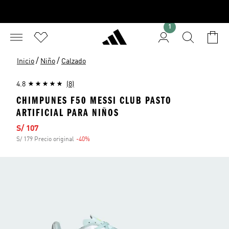
1
/
/
Inicio
Niño
Calzado
4.8
(8)
CHIMPUNES F50 MESSI CLUB PASTO
ARTIFICIAL PARA NIÑOS
Precio de venta
S/ 107
S/ 179 Precio original
-40%
Descuento