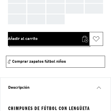
AAA
AAA
AAA
AAA
AAA
AAA
AAA
AAA
Añadir al carrito
Comprar zapatos fútbol niños
Descripción
CHIMPUNES DE FÚTBOL CON LENGÜETA