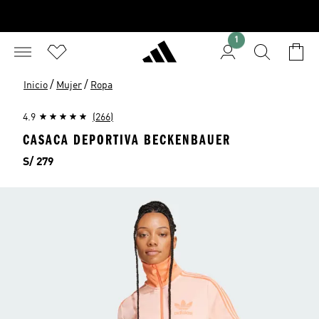
1
/
/
Inicio
Mujer
Ropa
4.9
(266)
CASACA DEPORTIVA BECKENBAUER
Precio
S/ 279