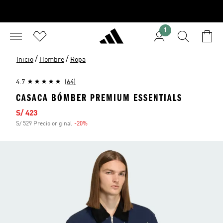
1
/
/
Inicio
Hombre
Ropa
4.7
(64)
CASACA BÓMBER PREMIUM ESSENTIALS
Precio de venta
S/ 423
S/ 529 Precio original
-20%
Descuento