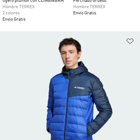
ligero plumón con CLIMAWARM
Perchado Grueso
Hombre TERREX
Hombre TERREX
2 colores
Envío Gratis
Envío Gratis
Añ