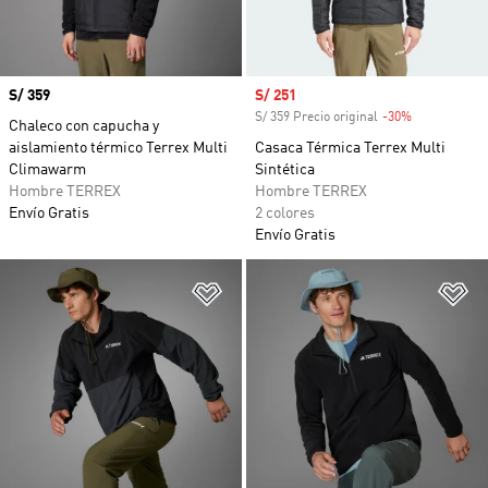
Precio
S/ 359
Precio de venta
S/ 251
S/ 359 Precio original
-30%
Descuento
Chaleco con capucha y
aislamiento térmico Terrex Multi
Casaca Térmica Terrex Multi
Climawarm
Sintética
Hombre TERREX
Hombre TERREX
Envío Gratis
2 colores
Envío Gratis
Añadir a la lista de deseos
Añ