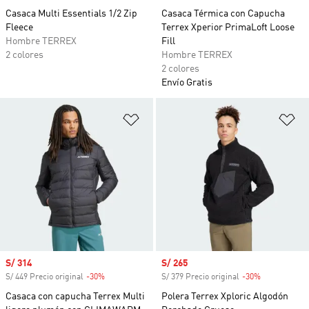
Casaca Multi Essentials 1/2 Zip
Casaca Térmica con Capucha
Fleece
Terrex Xperior PrimaLoft Loose
Hombre TERREX
Fill
2 colores
Hombre TERREX
2 colores
Envío Gratis
Añadir a la lista de deseos
Añ
Precio de venta
S/ 314
Precio de venta
S/ 265
S/ 449 Precio original
-30%
Descuento
S/ 379 Precio original
-30%
Descuento
Casaca con capucha Terrex Multi
Polera Terrex Xploric Algodón