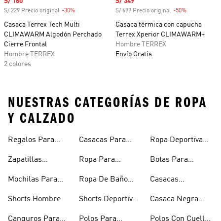
Precio de venta
S/ 160
Precio de venta
S/ 349
S/ 229 Precio original
-30%
Descuento
S/ 699 Precio original
-50%
Descuento
Casaca Terrex Tech Multi
Casaca térmica con capucha
CLIMAWARM Algodón Perchado
Terrex Xperior CLIMAWARM+
Cierre Frontal
Hombre TERREX
Hombre TERREX
Envío Gratis
2 colores
NUESTRAS CATEGORÍAS DE ROPA
Y CALZADO
Regalos Para
Casacas Para
Ropa Deportiva
Hombre
Hombre
Hombre
Zapatillas
Ropa Para
Botas Para
Urbanas Hombre
Hombres
Hombre
Mochilas Para
Ropa De Baño
Casacas
Hombre
Hombre
Impermeables
Shorts Hombre
Shorts Deportivos
Casaca Negra
Hombre
Hombre
Hombre
Canguros Para
Polos Para
Polos Con Cuello