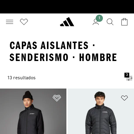
1
CAPAS AISLANTES ·
SENDERISMO · HOMBRE
3
13 resultados
Añadir a la lista de deseos
Añ