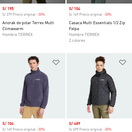
Precio de venta
S/ 195
Precio de venta
S/ 104
S/ 279 Precio original
-30%
Descuento
S/ 149 Precio original
-30%
Descuento
Anorak de polar Terrex Multi
Casaca Multi Essentials 1/2 Zip
Climawarm
Felpa
Hombre TERREX
Hombre TERREX
2 colores
Añadir a la lista de deseos
Añ
Precio de venta
S/ 104
Precio de venta
S/ 489
S/ 149 Precio original
-30%
Descuento
S/ 699 Precio original
-30%
Descuento