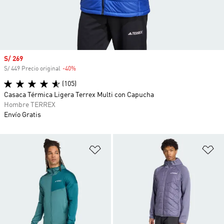
Precio de venta
S/ 269
S/ 449 Precio original
-40%
Descuento
(105)
Casaca Térmica Ligera Terrex Multi con Capucha
Hombre TERREX
Envío Gratis
Añadir a la lista de deseos
Añ