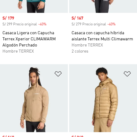
Precio de venta
S/ 179
Precio de venta
S/ 167
S/ 299 Precio original
-40%
Descuento
S/ 279 Precio original
-40%
Descuento
Casaca Ligera con Capucha
Casaca con capucha híbrida
Terrex Xperior CLIMAWARM
aislante Terrex Multi Climawarm
Algodón Perchado
Hombre TERREX
Hombre TERREX
2 colores
Añadir a la lista de deseos
Añ