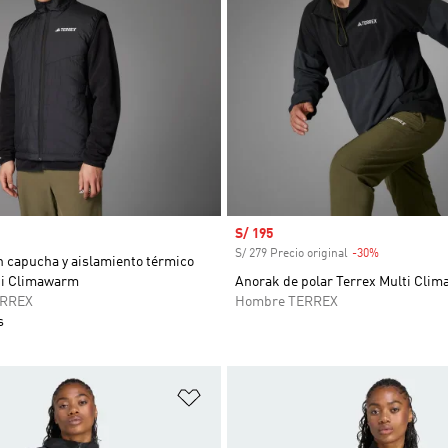
Precio de venta
S/ 195
S/ 279 Precio original
-30%
Descuento
n capucha y aislamiento térmico
ti Climawarm
Anorak de polar Terrex Multi Cli
ERREX
Hombre TERREX
s
sta de deseos
Añadir a la lista de deseos