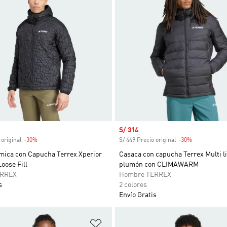
venta
Precio de venta
S/ 314
 original
-30%
Descuento
S/ 449 Precio original
-30%
Descuento
mica con Capucha Terrex Xperior
Casaca con capucha Terrex Multi l
oose Fill
plumón con CLIMAWARM
ERREX
Hombre TERREX
s
2 colores
Envío Gratis
sta de deseos
Añadir a la lista de deseos