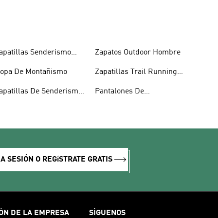
apatillas Senderismo
Zapatos Outdoor Hombre
ujer
opa De Montañismo
Zapatillas Trail Running
Mujer
apatillas De Senderismo
Pantalones De
 Montañismo
Montañismo
IA SESIÓN O REGíSTRATE GRATIS
ÓN DE LA EMPRESA
SÍGUENOS