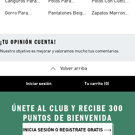
Canguros Para
Polos Para
Polos Con Cuello
Hombre
Hombre
Para Hombre
Gorro Para
Pantalones Beige
Zapatos Marron
Hombres
Hombre
Hombre
¡TU OPINIÓN CUENTA!
Nuestro objetivo es mejorar y valoramos mucho tus comentarios.
Volver arriba
Iniciar sesión
Tu carrito (0)
ÚNETE AL CLUB Y RECIBE 300
PUNTOS DE BIENVENIDA
INICIA SESIÓN O REGíSTRATE GRATIS