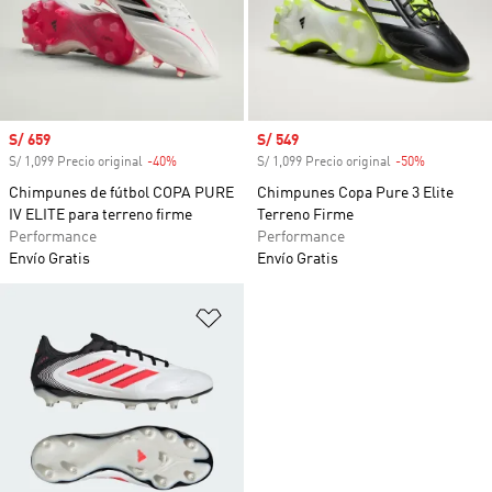
Precio de venta
S/ 659
Precio de venta
S/ 549
S/ 1,099 Precio original
-40%
Descuento
S/ 1,099 Precio original
-50%
Descuento
Chimpunes de fútbol COPA PURE
Chimpunes Copa Pure 3 Elite
IV ELITE para terreno firme
Terreno Firme
Performance
Performance
Envío Gratis
Envío Gratis
Añadir a la lista de deseos