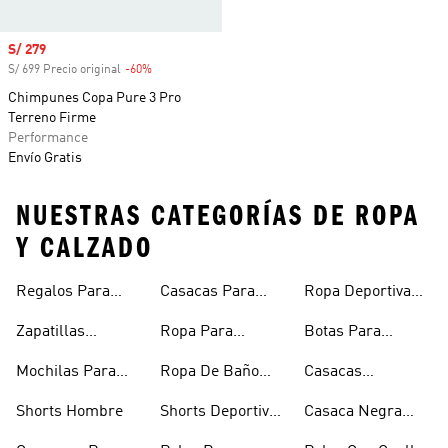
Precio de venta
S/ 279
S/ 699 Precio original
-60%
Descuento
Chimpunes Copa Pure 3 Pro
Terreno Firme
Performance
Envío Gratis
NUESTRAS CATEGORÍAS DE ROPA
Y CALZADO
Regalos Para
Casacas Para
Ropa Deportiva
Hombre
Hombre
Hombre
Zapatillas
Ropa Para
Botas Para
Urbanas Hombre
Hombres
Hombre
Mochilas Para
Ropa De Baño
Casacas
Hombre
Hombre
Impermeables
Shorts Hombre
Shorts Deportivos
Casaca Negra
Hombre
Hombre
Hombre