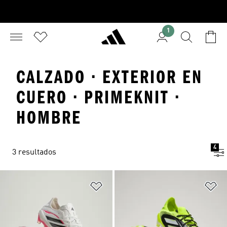
1
CALZADO · EXTERIOR EN
CUERO · PRIMEKNIT ·
HOMBRE
4
3 resultados
Añadir a la lista de deseos
Añ