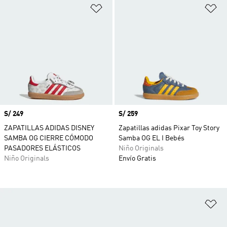
Añadir a la lista de deseos
Añ
Precio
S/ 249
Precio
S/ 259
ZAPATILLAS ADIDAS DISNEY
Zapatillas adidas Pixar Toy Story
SAMBA OG CIERRE CÓMODO
Samba OG EL I Bebés
PASADORES ELÁSTICOS
Niño Originals
Niño Originals
Envío Gratis
Añ