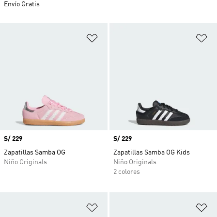
Envío Gratis
Añadir a la lista de deseos
Añ
Precio
S/ 229
Precio
S/ 229
Zapatillas Samba OG
Zapatillas Samba OG Kids
Niño Originals
Niño Originals
2 colores
Añadir a la lista de deseos
Añ