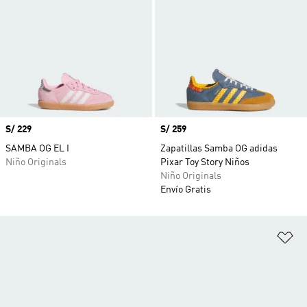
Precio
S/ 229
Precio
S/ 259
SAMBA OG EL I
Zapatillas Samba OG adidas
Niño Originals
Pixar Toy Story Niños
Niño Originals
Envío Gratis
Añ