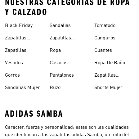
NUESTRAS CATEGORÍAS DE ROPA
Y CALZADO
Black Friday
Sandalias
Tomatodo
Zapatillas
Zapatillas
Canguros
Clásicas
Blancas
Zapatillas
Ropa
Guantes
Vestidos
Casacas
Ropa De Baño
Gorros
Pantalones
Zapatillas
Urbanas Hombre
Sandalias Mujer
Buzo
Shorts Mujer
ADIDAS SAMBA
Carácter, fuerza y personalidad: estas son las cualidades
que identifican a las zapatillas adidas Samba, un mito del