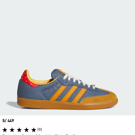
Precio
S/ 449
(9)