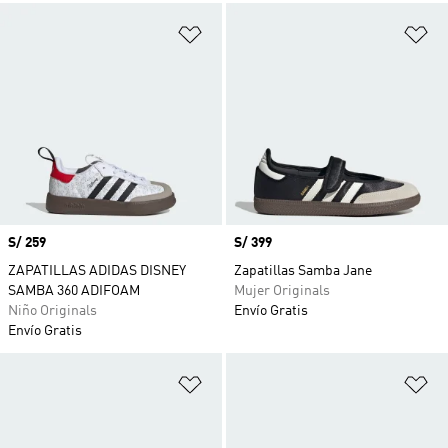
Añadir a la lista de deseos
Añ
Precio
S/ 259
Precio
S/ 399
ZAPATILLAS ADIDAS DISNEY
Zapatillas Samba Jane
SAMBA 360 ADIFOAM
Mujer Originals
Niño Originals
Envío Gratis
Envío Gratis
Añadir a la lista de deseos
Añ