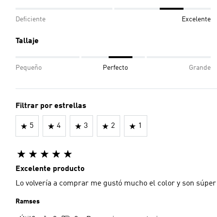
Deficiente
Excelente
Tallaje
Pequeño
Perfecto
Grande
Filtrar por estrellas
5
4
3
2
1
Excelente producto
Lo volvería a comprar me gustó mucho el color y son súpe
Ramses