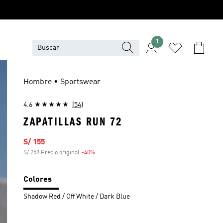
1
Hombre • Sportswear
4.6
(54)
ZAPATILLAS RUN 72
Precio de venta
S/ 155
S/ 259 Precio original
-40%
Descuento
Colores
Shadow Red / Off White / Dark Blue