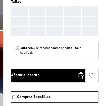
Tallas
AAA
AAA
AAA
AAA
AAA
AAA
AAA
AAA
AAA
AAA
AAA
AAA
AAA
AAA
AAA
Talla real.
Te recomendamos pedir tu talla
habitual.
Añadir al carrito
Comprar Zapatillas