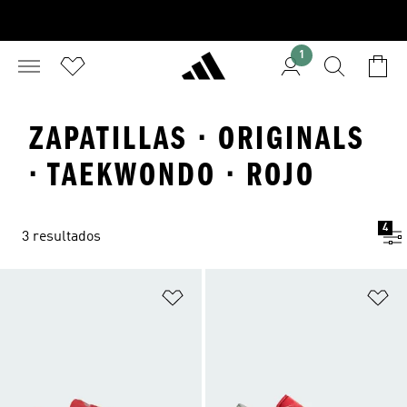
1
ZAPATILLAS · ORIGINALS
· TAEKWONDO · ROJO
4
3 resultados
Añadir a la lista de deseos
Añ