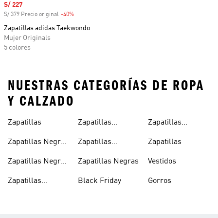
Precio de venta
S/ 227
S/ 379 Precio original
-40%
Descuento
Zapatillas adidas Taekwondo
Mujer Originals
5 colores
NUESTRAS CATEGORÍAS DE ROPA
Y CALZADO
Zapatillas
Zapatillas
Zapatillas
Blancas Mujer
Clásicas
Zapatillas Negras
Zapatillas
Zapatillas
Mujer
Blancas
Zapatillas Negras
Zapatillas Negras
Vestidos
Hombre
Zapatillas
Black Friday
Gorros
Blancas Hombre