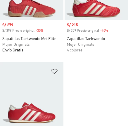
Precio de venta
S/ 279
Precio de venta
S/ 215
S/ 399 Precio original
-30%
Descuento
S/ 359 Precio original
-40%
Descuento
Zapatillas Taekwondo Mei Elite
Zapatillas Taekwondo
Mujer Originals
Mujer Originals
Envío Gratis
4 colores
Añadir a la lista de deseos