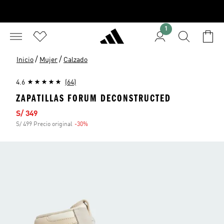
1
/
/
Inicio
Mujer
Calzado
4.6
(64)
ZAPATILLAS FORUM DECONSTRUCTED
Precio de venta
S/ 349
S/ 499 Precio original
-30%
Descuento