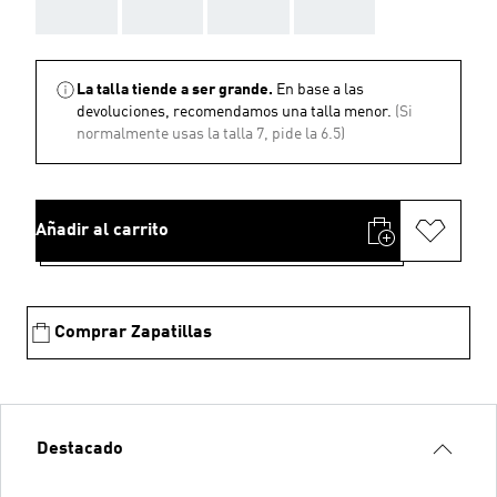
AAA
AAA
AAA
AAA
La talla tiende a ser grande.
En base a las
devoluciones, recomendamos una talla menor.
(Si
normalmente usas la talla 7, pide la 6.5)
Añadir al carrito
Comprar Zapatillas
Destacado