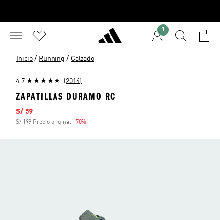
1
/
/
Inicio
Running
Calzado
4.7
(2014)
ZAPATILLAS DURAMO RC
Precio de venta
S/ 59
S/ 199 Precio original
-70%
Descuento