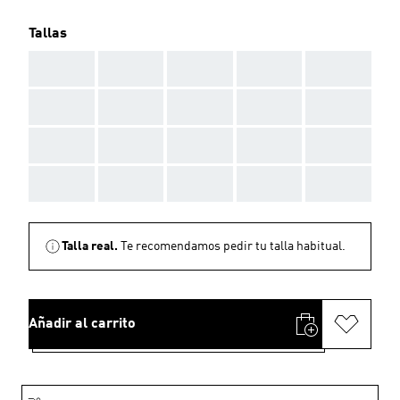
Tallas
AAA
AAA
AAA
AAA
AAA
AAA
AAA
AAA
AAA
AAA
AAA
AAA
AAA
AAA
AAA
AAA
AAA
AAA
AAA
AAA
Talla real.
Te recomendamos pedir tu talla habitual.
Añadir al carrito