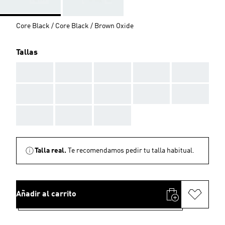
Core Black / Core Black / Brown Oxide
Tallas
AAA
AAA
AAA
AAA
AAA
AAA
AAA
AAA
AAA
AAA
AAA
AAA
AAA
Talla real.
Te recomendamos pedir tu talla habitual.
Añadir al carrito