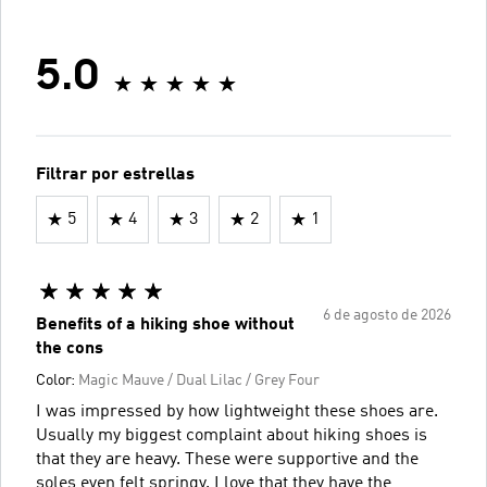
5.0
Filtrar por estrellas
5
4
3
2
1
6 de agosto de 2026
Benefits of a hiking shoe without
the cons
Color:
Magic Mauve / Dual Lilac / Grey Four
I was impressed by how lightweight these shoes are.
Usually my biggest complaint about hiking shoes is
that they are heavy. These were supportive and the
soles even felt springy. I love that they have the