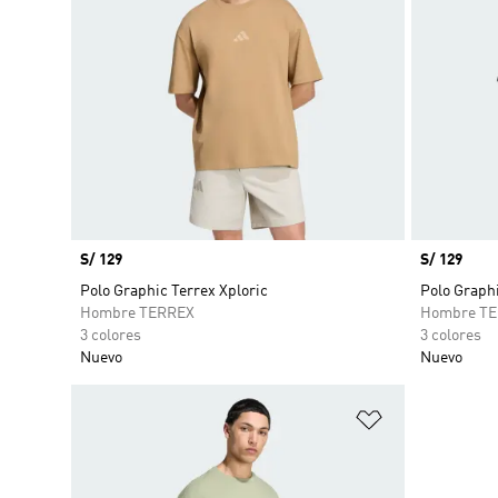
Precio
S/ 129
Precio
S/ 129
Polo Graphic Terrex Xploric
Polo Graphi
Hombre TERREX
Hombre T
3 colores
3 colores
Nuevo
Nuevo
Añadir a la li