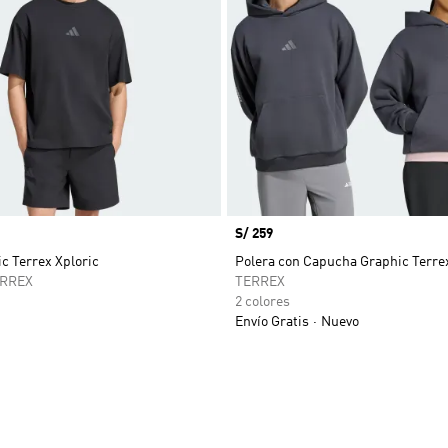
Precio
S/ 259
c Terrex Xploric
Polera con Capucha Graphic Terrex
ERREX
TERREX
2 colores
Envío Gratis
Nuevo
sta de deseos