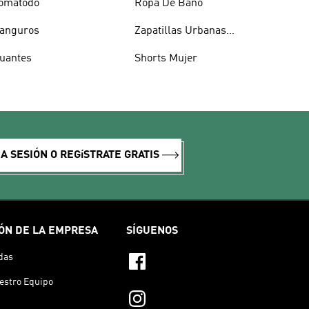
omatodo
Ropa De Baño
anguros
Zapatillas Urbanas
Hombre
uantes
Shorts Mujer
IA SESIÓN O REGíSTRATE GRATIS
ÓN DE LA EMPRESA
SÍGUENOS
das
estro Equipo