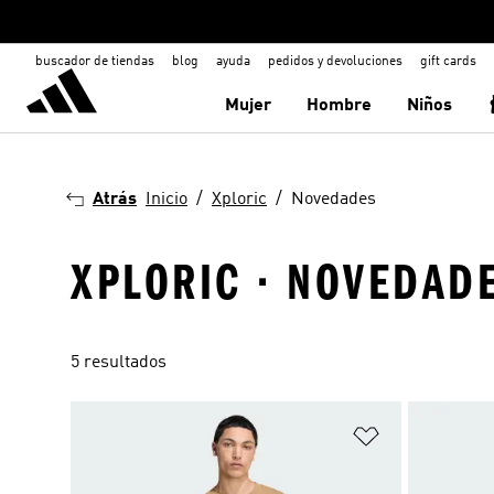
buscador de tiendas
blog
ayuda
pedidos y devoluciones
gift cards
Mujer
Hombre
Niños
Atrás
Inicio
Xploric
Novedades
XPLORIC · NOVEDAD
5 resultados
Añadir a la li