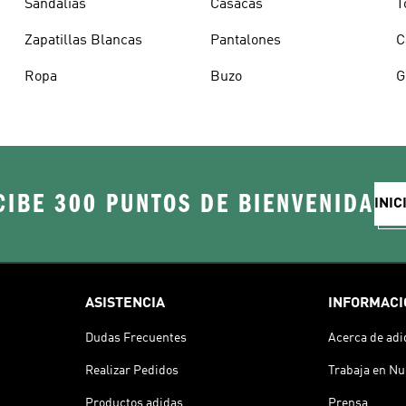
Sandalias
Casacas
T
Zapatillas Blancas
Pantalones
C
Ropa
Buzo
G
CIBE 300 PUNTOS DE BIENVENIDA
INIC
ASISTENCIA
INFORMACI
Dudas Frecuentes
Acerca de adi
Realizar Pedidos
Trabaja en Nu
Productos adidas
Prensa