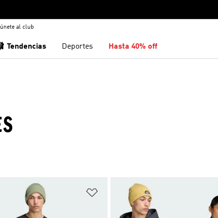
únete al club
🩰 Tendencias
Deportes
Hasta 40% off
ES
sta de deseos
Añadir a la lista de deseos