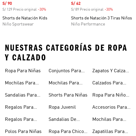
Precio de venta
S/ 90
Precio de venta
S/ 62
S/ 129 Precio original
-30%
Descuento
S/ 89 Precio original
-30%
Descuento
Shorts de Natación Kids
Shorts de Natación 3 Tiras Niños
Niño Sportswear
Niño Performance
NUESTRAS CATEGORÍAS DE ROPA
Y CALZADO
Ropa Para Niñas
Conjuntos Para
Zapatos Y Calzado
Niñas
Para Niñas
Mochilas Para
Mochilas Para
Calzados Para
Niñas
Adolescentes
Niños
Sandalias Para
Shorts Para Niñas
Ropa Para Niños
Niñas
De Invierno
Regalos Para
Ropa Juvenil
Accesorios Para
Niñas
Niños
Regalos Para
Sandalias De
Mochilas Para
Adolescentes
Verano Para
Niños
Polos Para Niñas
Ropa Para Chicos
Zapatillas Para
Niñas