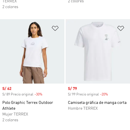
TERREX
2 colores
2 colores
Añadir a la lista de deseos
Añ
Precio de venta
S/ 62
Precio de venta
S/ 79
S/ 89 Precio original
-30%
Descuento
S/ 99 Precio original
-20%
Descuento
Polo Graphic Terrex Outdoor
Camiseta gráfica de manga corta
Athlete
Hombre TERREX
Mujer TERREX
2 colores