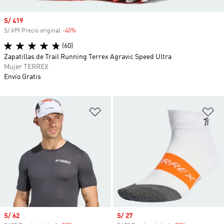
Precio de venta
S/ 419
S/ 699 Precio original
-40%
Descuento
(60)
Zapatillas de Trail Running Terrex Agravic Speed Ultra
Mujer TERREX
Envío Gratis
Añadir a la lista de deseos
Añ
Precio de venta
S/ 62
Precio de venta
S/ 27