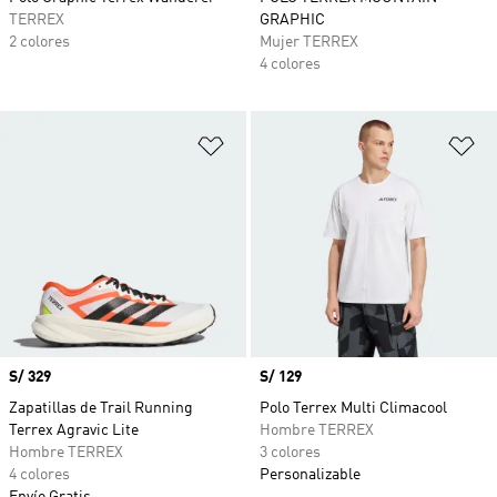
TERREX
GRAPHIC
2 colores
Mujer TERREX
4 colores
Añadir a la lista de deseos
Añ
Precio
S/ 329
Precio
S/ 129
Zapatillas de Trail Running
Polo Terrex Multi Climacool
Terrex Agravic Lite
Hombre TERREX
Hombre TERREX
3 colores
4 colores
Personalizable