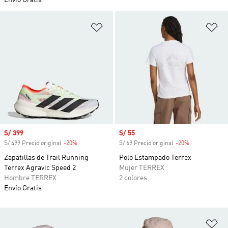
Envío Gratis
Añadir a la lista de deseos
Añ
Precio de venta
S/ 399
Precio de venta
S/ 55
S/ 499 Precio original
-20%
Descuento
S/ 69 Precio original
-20%
Descuento
Zapatillas de Trail Running
Polo Estampado Terrex
Terrex Agravic Speed 2
Mujer TERREX
Hombre TERREX
2 colores
Envío Gratis
Añ