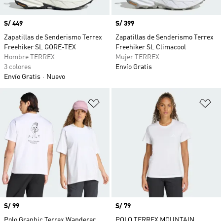
Precio
S/ 449
Precio
S/ 399
Zapatillas de Senderismo Terrex
Zapatillas de Senderismo Terrex
Freehiker SL GORE-TEX
Freehiker SL Climacool
Hombre TERREX
Mujer TERREX
3 colores
Envío Gratis
Envío Gratis
Nuevo
Añadir a la lista de deseos
Añ
Precio
S/ 99
Precio
S/ 79
Polo Graphic Terrex Wanderer
POLO TERREX MOUNTAIN