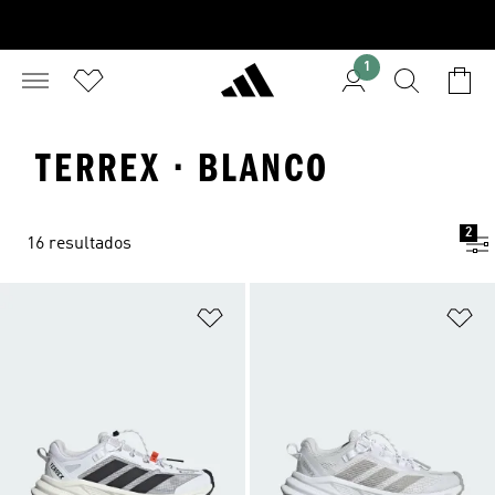
1
TERREX · BLANCO
2
16 resultados
Añadir a la lista de deseos
Añ