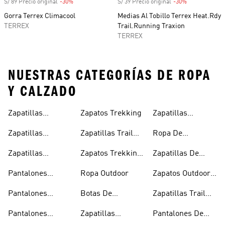
S/ 89 Precio original
-30%
Descuento
S/ 39 Precio original
-30%
Descuento
Gorra Terrex Climacool
Medias Al Tobillo Terrex Heat.Rdy
TERREX
Trail.Running Traxion
TERREX
NUESTRAS CATEGORÍAS DE ROPA
Y CALZADO
Zapatillas
Zapatos Trekking
Zapatillas
Hombre
Trekking Mujer
Senderismo
Zapatillas
Zapatillas Trail
Ropa De
Mujer
Trekking
Running
Montañismo
Zapatillas
Zapatos Trekking
Zapatillas De
Outdoor Hombre
Mujer
Senderismo Y
Pantalones
Ropa Outdoor
Zapatos Outdoor
Montañismo
Trekking Hombre
Hombre
Pantalones
Botas De
Zapatillas Trail
Trekking Mujer
Montañismo
Running Mujer
Pantalones
Zapatillas
Pantalones De