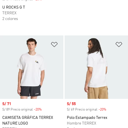
U ROCKS G T
TERREX
2 colores
Añadir a la lista de deseos
Añ
Precio de venta
S/ 71
Precio de venta
S/ 55
S/ 89 Precio original
-20%
Descuento
S/ 69 Precio original
-20%
Descuento
CAMISETA GRÁFICA TERREX
Polo Estampado Terrex
NATURE LOGO
Hombre TERREX