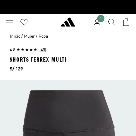
1
/
/
Inicio
Mujer
Ropa
4.8
(45)
SHORTS TERREX MULTI
Precio
S/ 129