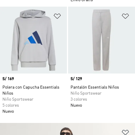
Envío Gratis
Añadir a la lista de deseos
Añ
Precio
S/ 169
Precio
S/ 129
Polera con Capucha Essentials
Pantalón Essentials Niños
Niños
Niño Sportswear
Niño Sportswear
3 colores
5 colores
Nuevo
Nuevo
Añ