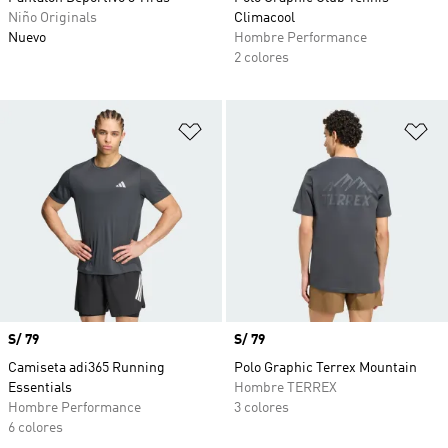
Niño Originals
Climacool
Nuevo
Hombre Performance
2 colores
Añadir a la lista de deseos
Añ
Precio
S/ 79
Precio
S/ 79
Camiseta adi365 Running
Polo Graphic Terrex Mountain
Essentials
Hombre TERREX
Hombre Performance
3 colores
6 colores