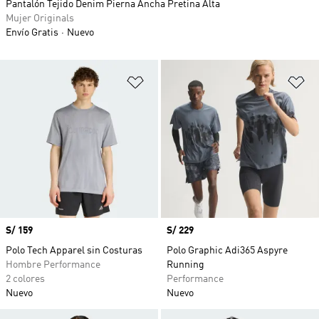
Pantalón Tejido Denim Pierna Ancha Pretina Alta
Mujer Originals
Envío Gratis
Nuevo
Añadir a la lista de deseos
Añ
Precio
S/ 159
Precio
S/ 229
Polo Tech Apparel sin Costuras
Polo Graphic Adi365 Aspyre
Hombre Performance
Running
2 colores
Performance
Nuevo
Nuevo