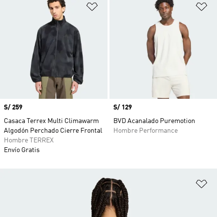
Añadir a la lista de deseos
Añ
Precio
S/ 259
Precio
S/ 129
Casaca Terrex Multi Climawarm
BVD Acanalado Puremotion
Algodón Perchado Cierre Frontal
Hombre Performance
Hombre TERREX
Envío Gratis
Añ