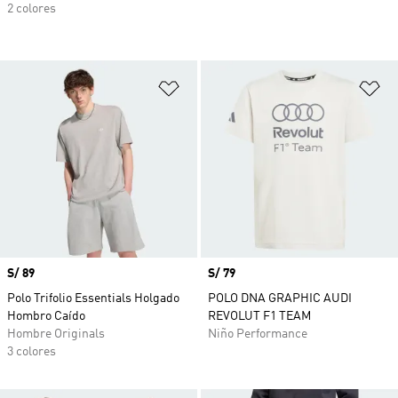
2 colores
Añadir a la lista de deseos
Añ
Precio
S/ 89
Precio
S/ 79
Polo Trifolio Essentials Holgado
POLO DNA GRAPHIC AUDI
Hombro Caído
REVOLUT F1 TEAM
Hombre Originals
Niño Performance
3 colores