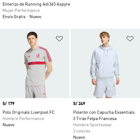
Enterizo de Running Adi365 Aspyre
Mujer Performance
Envío Gratis
Nuevo
Añadir a la lista de deseos
Añ
Precio
S/ 179
Precio
S/ 249
Polo Originals Liverpool FC
Polerón con Capucha Essentials
Hombre Performance
3 Tiras Felpa Francesa
Nuevo
Hombre Sportswear
3 colores
Nuevo