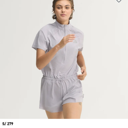
Precio
S/ 279