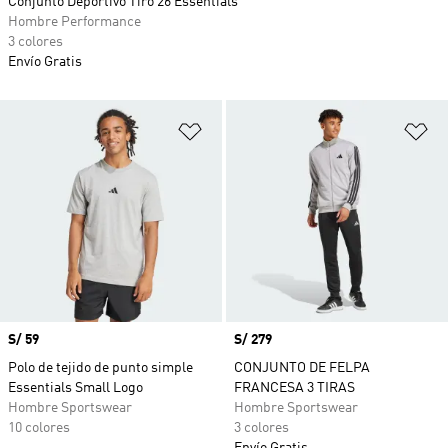
Conjunto Deportivo Tiro 26 Essentials
Hombre Performance
3 colores
Envío Gratis
Añadir a la lista de deseos
Añ
Precio
S/ 59
Precio
S/ 279
Polo de tejido de punto simple
CONJUNTO DE FELPA
Essentials Small Logo
FRANCESA 3 TIRAS
Hombre Sportswear
Hombre Sportswear
10 colores
3 colores