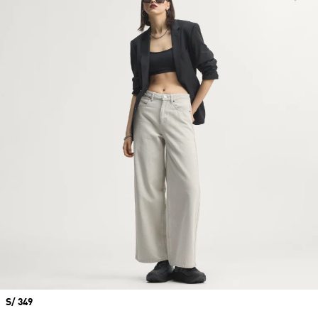
Precio
S/ 349