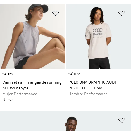
Añadir a la lista de deseos
Añ
Precio
S/ 159
Precio
S/ 109
Camiseta sin mangas de running
POLO DNA GRAPHIC AUDI
ADI365 Aspyre
REVOLUT F1 TEAM
Mujer Performance
Hombre Performance
Nuevo
Añ