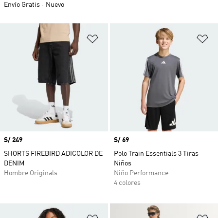
Envío Gratis
Nuevo
Añadir a la lista de deseos
Añ
Precio
S/ 249
Precio
S/ 69
SHORTS FIREBIRD ADICOLOR DE
Polo Train Essentials 3 Tiras
DENIM
Niños
Hombre Originals
Niño Performance
4 colores
Añadir a la lista de deseos
Añ