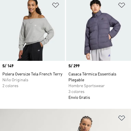
Añadir a la lista de deseos
Añ
Precio
S/ 149
Precio
S/ 299
Polera Oversize Tela French Terry
Casaca Térmica Essentials
Niño Originals
Plegable
2 colores
Hombre Sportswear
3 colores
Envío Gratis
Añ