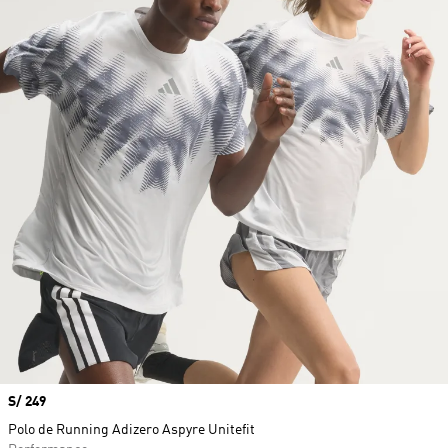
Precio
S/ 249
Polo de Running Adizero Aspyre Unitefit