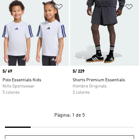
Añadir a la lista de deseos
Añ
Precio
S/ 69
Precio
S/ 229
Polo Essentials Kids
Shorts Premium Essentials
Niño Sportswear
Hombre Originals
5 colores
2 colores
Página: 1 de 5