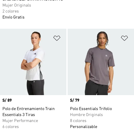
Mujer Originals
2 colores
Envío Gratis
Añadir a la lista de deseos
Añ
Precio
S/ 89
Precio
S/ 79
Polo de Entrenamiento Train
Polo Essentials Trifolio
Essentials 3 Tiras
Hombre Originals
Mujer Performance
8 colores
6 colores
Personalizable