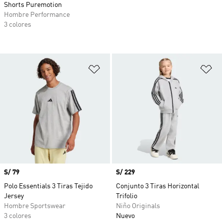
Shorts Puremotion
Hombre Performance
3 colores
Añadir a la lista de deseos
Añ
Precio
S/ 79
Precio
S/ 229
Polo Essentials 3 Tiras Tejido
Conjunto 3 Tiras Horizontal
Jersey
Trifolio
Hombre Sportswear
Niño Originals
3 colores
Nuevo