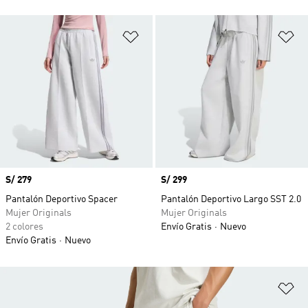
Añadir a la lista de deseos
Añ
Precio
S/ 279
Precio
S/ 299
Pantalón Deportivo Spacer
Pantalón Deportivo Largo SST 2.0
Mujer Originals
Mujer Originals
2 colores
Envío Gratis
Nuevo
Envío Gratis
Nuevo
Añ