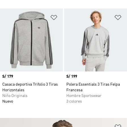
Añadir a la lista de deseos
Añ
Precio
S/ 179
Precio
S/ 199
Casaca deportiva Trifolio 3 Tiras
Polera Essentials 3 Tiras Felpa
Horizontales
Francesa
Niño Originals
Hombre Sportswear
Nuevo
3 colores
Añ