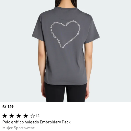
Precio
S/ 129
(4)
Polo gráfico holgado Embroidery Pack
Mujer Sportswear