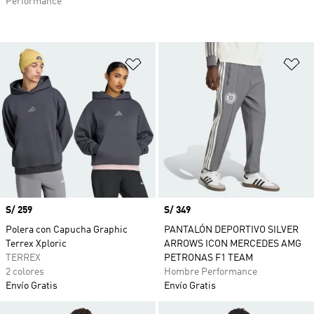
Performance
Añadir a la lista de deseos
Añ
Precio
S/ 259
Precio
S/ 349
Polera con Capucha Graphic
PANTALÓN DEPORTIVO SILVER
Terrex Xploric
ARROWS ICON MERCEDES AMG
TERREX
PETRONAS F1 TEAM
2 colores
Hombre Performance
Envío Gratis
Envío Gratis