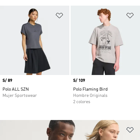
Añadir a la lista de deseos
Añ
Precio
S/ 89
Precio
S/ 109
Polo ALL SZN
Polo Flaming Bird
Mujer Sportswear
Hombre Originals
2 colores
Añ