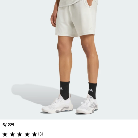
Precio
S/ 229
(3)