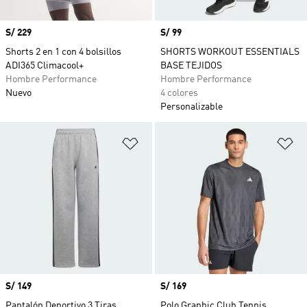
Precio
S/ 229
Precio
S/ 99
Shorts 2 en 1 con 4 bolsillos
SHORTS WORKOUT ESSENTIALS
ADI365 Climacool+
BASE TEJIDOS
Hombre Performance
Hombre Performance
Nuevo
4 colores
Personalizable
Añadir a la lista de deseos
Añ
Precio
S/ 149
Precio
S/ 169
Pantalón Deportivo 3 Tiras
Polo Graphic Club Tennis