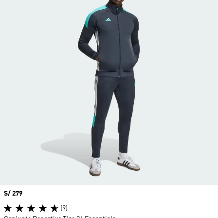
Precio
S/ 279
(9)