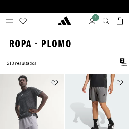
1
ROPA · PLOMO
2
213 resultados
Añadir a la lista de deseos
Añ