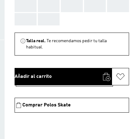
AAA
AAA
AAA
AAA
AAA
AAA
AAA
Talla real.
Te recomendamos pedir tu talla
habitual.
Añadir al carrito
Comprar Polos Skate