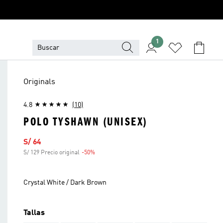
1
Originals
4.8
(10)
POLO TYSHAWN (UNISEX)
Precio de venta
S/ 64
S/ 129 Precio original
-50%
Descuento
Crystal White / Dark Brown
Tallas