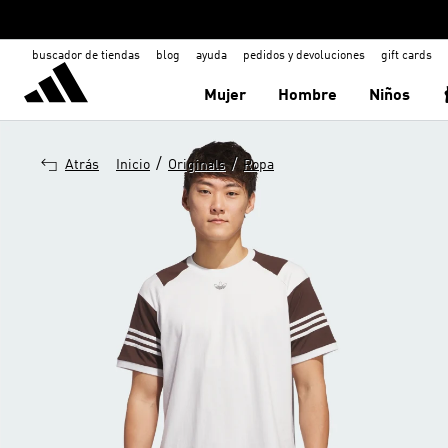
buscador de tiendas
blog
ayuda
pedidos y devoluciones
gift cards
Mujer
Hombre
Niños
/
/
Atrás
Inicio
Originals
Ropa