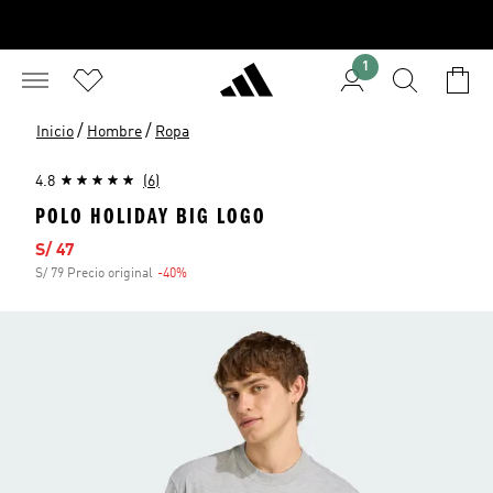
1
/
/
Inicio
Hombre
Ropa
4.8
(6)
POLO HOLIDAY BIG LOGO
Precio de venta
S/ 47
S/ 79 Precio original
-40%
Descuento