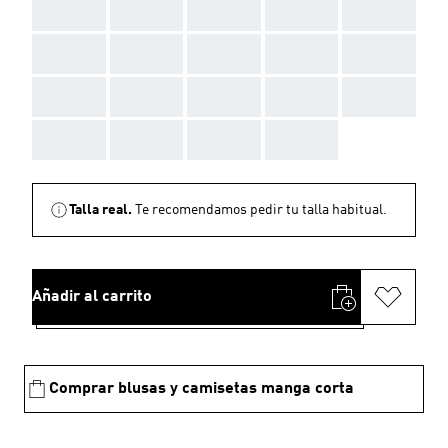
AAA
AAA
AAA
AAA
AAA
AAA
AAA
AAA
AAA
AAA
AAA
AAA
AAA
AAA
AAA
AAA
AAA
AAA
AAA
Talla real.
Te recomendamos pedir tu talla habitual.
Añadir al carrito
Comprar blusas y camisetas manga corta