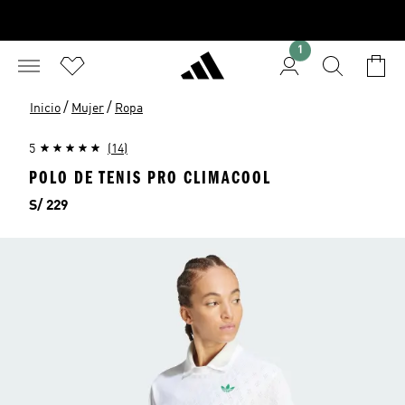
1
/
/
Inicio
Mujer
Ropa
5
(14)
POLO DE TENIS PRO CLIMACOOL
Precio
S/ 229