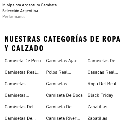
Minipelota Argentum Gambeta
Selección Argentina
Performance
NUESTRAS CATEGORÍAS DE ROPA
Y CALZADO
Camiseta De Perú
Camisetas Ajax
Camisetas De
Mexico
Camisetas Real
Polos Real
Casacas Real
Madrid
Madrid
Madrid
Camisetas
Camisetas
Ropa Del Real
Manchester
Arsenal
Madrid
Camisetas
Camiseta De Boca
Black Friday
United
Juventus
Camisetas Del
Camiseta De
Zapatillas
Bayern Munich
Colombia
Clásicas
Camisetas De
Camiseta River
Zapatillas
Argentina
Plate