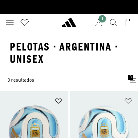
1
PELOTAS · ARGENTINA ·
UNISEX
3
3 resultados
Añadir a la lista de deseos
Añ