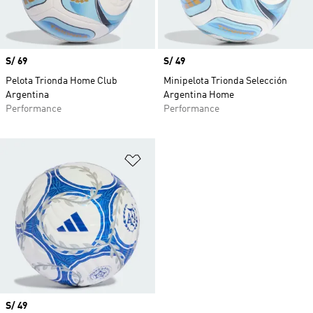
Precio
S/ 69
Precio
S/ 49
Pelota Trionda Home Club
Minipelota Trionda Selección
Argentina
Argentina Home
Performance
Performance
Añadir a la lista de deseos
Precio
S/ 49