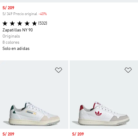
Precio de venta
S/ 209
S/ 349 Precio original
-40%
Descuento
(532)
Zapatillas NY 90
Originals
8 colores
Solo en adidas
Añadir a la lista de deseos
Añ
Precio de venta
S/ 209
Precio de venta
S/ 209