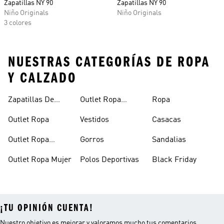
Zapatillas NY 90
Zapatillas NY 90
Niño Originals
Niño Originals
3 colores
NUESTRAS CATEGORÍAS DE ROPA
Y CALZADO
Zapatillas De
Outlet Ropa
Ropa
Outlet
Hombre
Outlet Ropa
Vestidos
Casacas
Outlet Ropa
Gorros
Sandalias
Deportiva
Outlet Ropa Mujer
Polos Deportivas
Black Friday
¡TU OPINIÓN CUENTA!
Nuestro objetivo es mejorar y valoramos mucho tus comentarios.