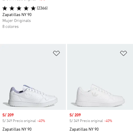
(2366)
Zapatillas NY 90
Mujer Originals
8 colores
Añadir a la lista de deseos
Añ
Precio de venta
S/ 209
Precio de venta
S/ 209
S/ 349 Precio original
-40%
Descuento
S/ 349 Precio original
-40%
Descuento
Zapatillas NY 90
Zapatillas NY 90