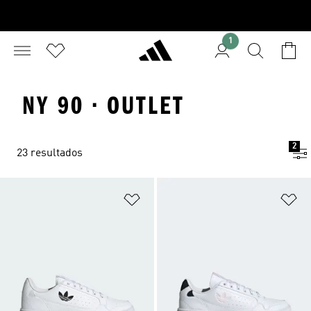
1
NY 90 · OUTLET
2
23 resultados
Añadir a la lista de deseos
Añ