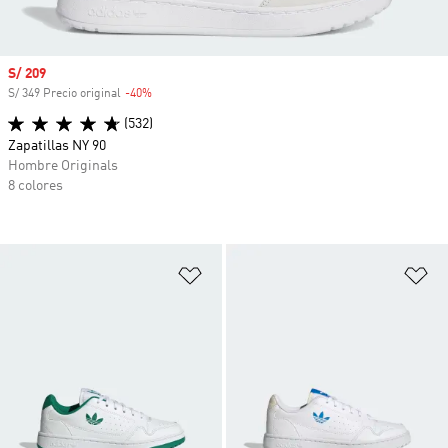
Precio de venta
S/ 209
S/ 349 Precio original
-40%
Descuento
(532)
Zapatillas NY 90
Hombre Originals
8 colores
Añadir a la lista de deseos
Añ