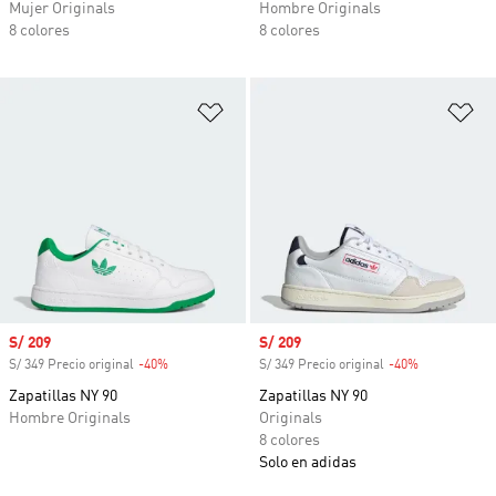
Mujer Originals
Hombre Originals
8 colores
8 colores
Añadir a la lista de deseos
Añ
Precio de venta
S/ 209
Precio de venta
S/ 209
S/ 349 Precio original
-40%
Descuento
S/ 349 Precio original
-40%
Descuento
Zapatillas NY 90
Zapatillas NY 90
Hombre Originals
Originals
8 colores
Solo en adidas