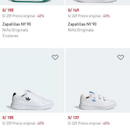
Precio de venta
S/ 155
Precio de venta
S/ 149
S/ 259 Precio original
-40%
Descuento
S/ 249 Precio original
-40%
Descuento
Zapatillas NY 90
Zapatillas NY 90
Niño Originals
Niño Originals
3 colores
Añadir a la lista de deseos
Añ
Precio de venta
S/ 155
Precio de venta
S/ 137
S/ 259 Precio original
-40%
Descuento
S/ 229 Precio original
-40%
Descuento