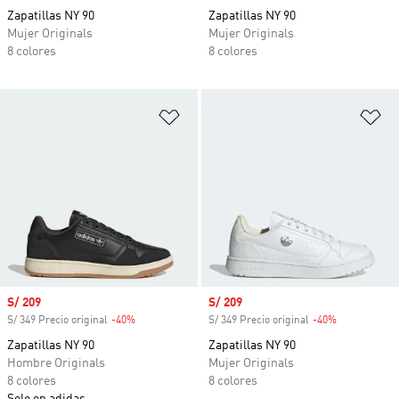
Zapatillas NY 90
Zapatillas NY 90
Mujer Originals
Mujer Originals
8 colores
8 colores
Añadir a la lista de deseos
Añ
Precio de venta
S/ 209
Precio de venta
S/ 209
S/ 349 Precio original
-40%
Descuento
S/ 349 Precio original
-40%
Descuento
Zapatillas NY 90
Zapatillas NY 90
Hombre Originals
Mujer Originals
8 colores
8 colores