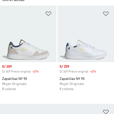
Solo en adidas
Añadir a la lista de deseos
Añ
Precio de venta
S/ 209
Precio de venta
S/ 209
S/ 349 Precio original
-40%
Descuento
S/ 349 Precio original
-40%
Descuento
Zapatillas NY 90
Zapatillas NY 90
Mujer Originals
Mujer Originals
8 colores
8 colores
Añ