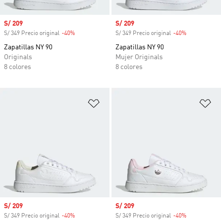
Precio de venta
S/ 209
Precio de venta
S/ 209
S/ 349 Precio original
-40%
Descuento
S/ 349 Precio original
-40%
Descuento
Zapatillas NY 90
Zapatillas NY 90
Originals
Mujer Originals
8 colores
8 colores
Añadir a la lista de deseos
Añ
Precio de venta
S/ 209
Precio de venta
S/ 209
S/ 349 Precio original
-40%
Descuento
S/ 349 Precio original
-40%
Descuento