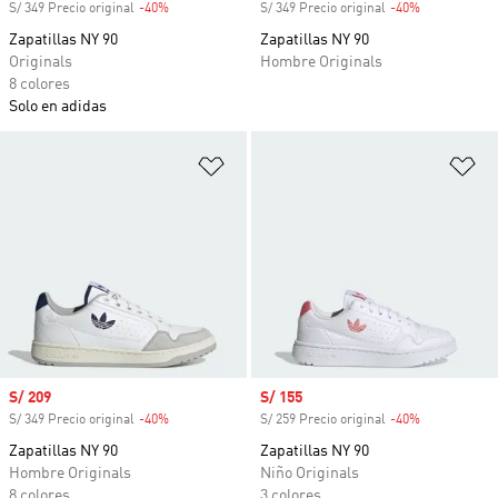
S/ 349 Precio original
-40%
Descuento
S/ 349 Precio original
-40%
Descuento
Zapatillas NY 90
Zapatillas NY 90
Originals
Hombre Originals
8 colores
Solo en adidas
Añadir a la lista de deseos
Añ
Precio de venta
S/ 209
Precio de venta
S/ 155
S/ 349 Precio original
-40%
Descuento
S/ 259 Precio original
-40%
Descuento
Zapatillas NY 90
Zapatillas NY 90
Hombre Originals
Niño Originals
8 colores
3 colores