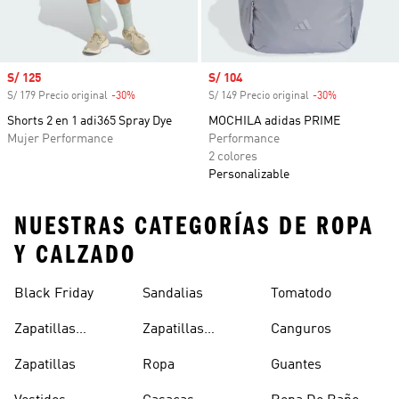
Precio de venta
S/ 125
Precio de venta
S/ 104
S/ 179 Precio original
-30%
Descuento
S/ 149 Precio original
-30%
Descuento
Shorts 2 en 1 adi365 Spray Dye
MOCHILA adidas PRIME
Mujer Performance
Performance
2 colores
Personalizable
NUESTRAS CATEGORÍAS DE ROPA
Y CALZADO
Black Friday
Sandalias
Tomatodo
Zapatillas
Zapatillas
Canguros
Clásicas
Blancas
Zapatillas
Ropa
Guantes