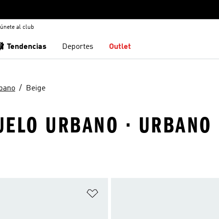
únete al club
🩰 Tendencias
Deportes
Outlet
bano
Beige
SUELO URBANO · URBANO 
sta de deseos
Añadir a la lista de deseos