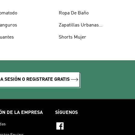
omatodo
Ropa De Baño
anguros
Zapatillas Urbanas
Hombre
uantes
Shorts Mujer
IA SESIÓN O REGíSTRATE GRATIS
ÓN DE LA EMPRESA
SÍGUENOS
das
estro Equipo