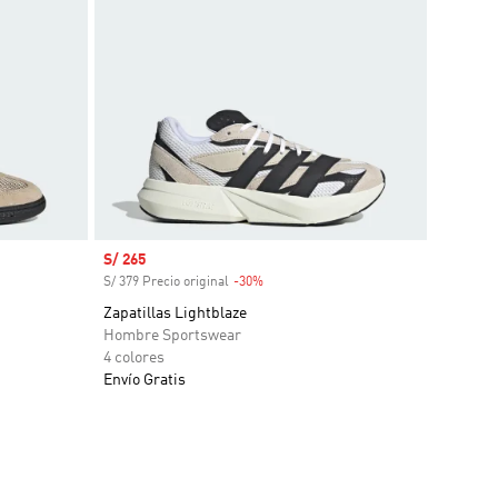
Precio de venta
S/ 265
S/ 379 Precio original
-30%
Descuento
Zapatillas Lightblaze
Hombre Sportswear
4 colores
Envío Gratis