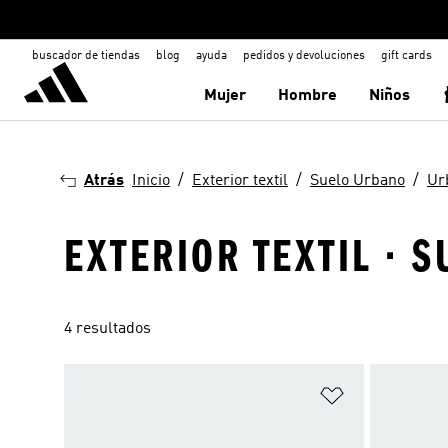
buscador de tiendas
blog
ayuda
pedidos y devoluciones
gift cards
Mujer
Hombre
Niños
Atrás
Inicio
Exterior textil
Suelo Urbano
Ur
EXTERIOR TEXTIL · 
4 resultados
Añadir a la li