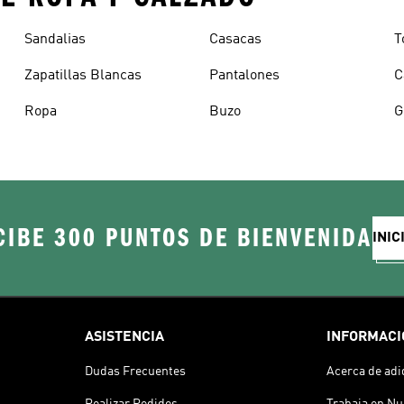
Sandalias
Casacas
T
Zapatillas Blancas
Pantalones
C
Ropa
Buzo
G
CIBE 300 PUNTOS DE BIENVENIDA
INIC
ASISTENCIA
INFORMACI
Dudas Frecuentes
Acerca de adi
Realizar Pedidos
Trabaja en Nu