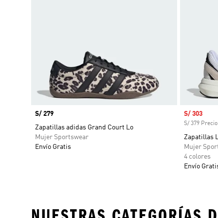
Precio
S/ 279
Precio de 
S/ 303
S/ 379 Precio
Zapatillas adidas Grand Court Lo
Mujer Sportswear
Zapatillas 
Envío Gratis
Mujer Spor
4 colores
Envío Grati
NUESTRAS CATEGORÍAS D