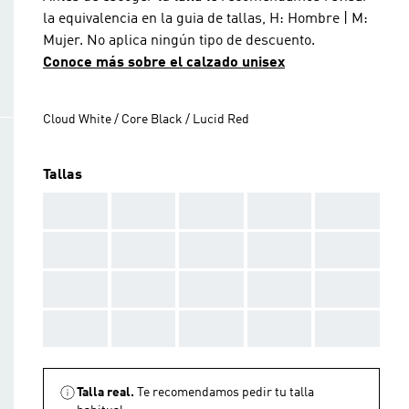
la equivalencia en la guia de tallas, H: Hombre | M:
Mujer. No aplica ningún tipo de descuento.
Conoce más sobre el calzado unisex
Cloud White / Core Black / Lucid Red
Tallas
AAA
AAA
AAA
AAA
AAA
AAA
AAA
AAA
AAA
AAA
AAA
AAA
AAA
AAA
AAA
AAA
AAA
AAA
AAA
AAA
Talla real.
Te recomendamos pedir tu talla