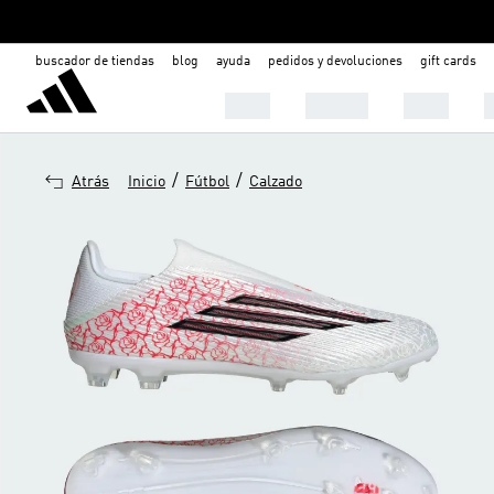
buscador de tiendas
blog
ayuda
pedidos y devoluciones
gift cards
Mujer
Hombre
Niños

/
/
Atrás
Inicio
Fútbol
Calzado