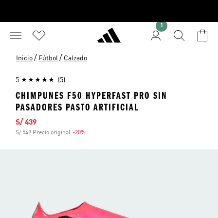
1
/
/
Inicio
Fútbol
Calzado
5
(5)
CHIMPUNES F50 HYPERFAST PRO SIN
PASADORES PASTO ARTIFICIAL
Precio de venta
S/ 439
S/ 549 Precio original
-20%
Descuento