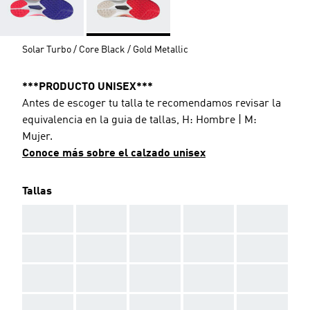
Solar Turbo / Core Black / Gold Metallic
***PRODUCTO UNISEX***
Antes de escoger tu talla te recomendamos revisar la
equivalencia en la guia de tallas, H: Hombre | M:
Mujer.
Conoce más sobre el calzado unisex
Tallas
AAA
AAA
AAA
AAA
AAA
AAA
AAA
AAA
AAA
AAA
AAA
AAA
AAA
AAA
AAA
AAA
AAA
AAA
AAA
AAA