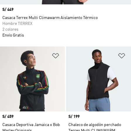
Precio
S/ 449
Casaca Terrex Multi Climawarm Aislamiento Térmico
Hombre TERREX
2 colores
Envío Gratis
Añadir a la lista de deseos
Añ
Precio
S/ 459
Precio
S/ 199
Casaca Deportiva Jamaica x Bob
Chaleco de algodón perchado
Marley Originals
Terrex Multi CLIMAWARM