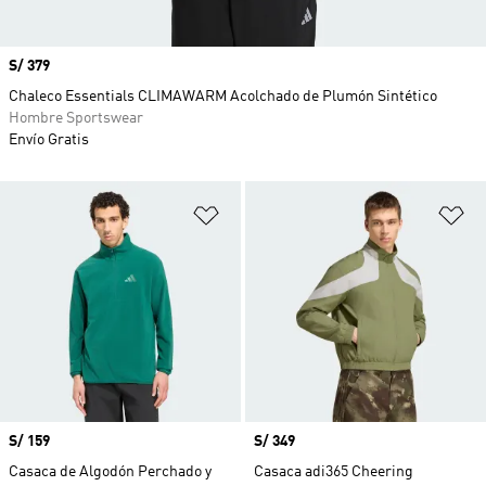
Precio
S/ 379
Chaleco Essentials CLIMAWARM Acolchado de Plumón Sintético
Hombre Sportswear
Envío Gratis
Añadir a la lista de deseos
Añ
Precio
S/ 159
Precio
S/ 349
Casaca de Algodón Perchado y
Casaca adi365 Cheering