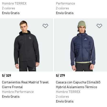
Hombre TERREX
Performance
2 colores
2 colores
Envío Gratis
Envío Gratis
Añadir a la lista de deseos
Añ
Precio
S/ 329
Precio
S/ 279
Cortavientos Real Madrid Travel
Casaca con Capucha Clima365
Cierre Frontal
Hybrid Aislamiento Térmico
Hombre Performance
Hombre TERREX
Envío Gratis
2 colores
Envío Gratis