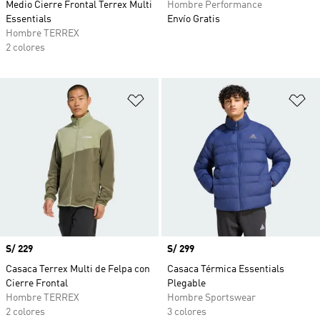
Medio Cierre Frontal Terrex Multi
Hombre Performance
Essentials
Envío Gratis
Hombre TERREX
2 colores
Añadir a la lista de deseos
Añ
Precio
S/ 229
Precio
S/ 299
Casaca Terrex Multi de Felpa con
Casaca Térmica Essentials
Cierre Frontal
Plegable
Hombre TERREX
Hombre Sportswear
2 colores
3 colores