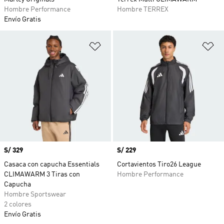
Hombre Performance
Hombre TERREX
Envío Gratis
Añadir a la lista de deseos
Añ
Precio
S/ 329
Precio
S/ 229
Casaca con capucha Essentials
Cortavientos Tiro26 League
CLIMAWARM 3 Tiras con
Hombre Performance
Capucha
Hombre Sportswear
2 colores
Envío Gratis