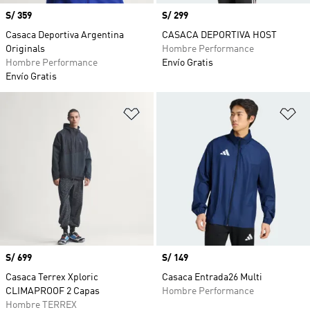
Precio
S/ 359
Precio
S/ 299
Casaca Deportiva Argentina
CASACA DEPORTIVA HOST
Originals
Hombre Performance
Hombre Performance
Envío Gratis
Envío Gratis
Añadir a la lista de deseos
Añ
Precio
S/ 699
Precio
S/ 149
Casaca Terrex Xploric
Casaca Entrada26 Multi
CLIMAPROOF 2 Capas
Hombre Performance
Hombre TERREX