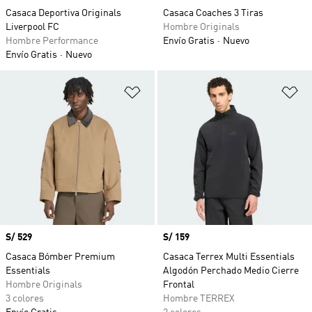
Casaca Deportiva Originals
Casaca Coaches 3 Tiras
Liverpool FC
Hombre Originals
Hombre Performance
Envío Gratis
Nuevo
Envío Gratis
Nuevo
Añadir a la lista de deseos
Añ
Precio
S/ 529
Precio
S/ 159
Casaca Bómber Premium
Casaca Terrex Multi Essentials
Essentials
Algodón Perchado Medio Cierre
Hombre Originals
Frontal
3 colores
Hombre TERREX