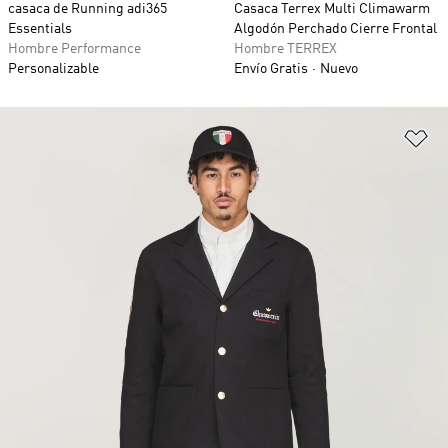
casaca de Running adi365
Casaca Terrex Multi Climawarm
Essentials
Algodón Perchado Cierre Frontal
Hombre Performance
Hombre TERREX
Personalizable
Envío Gratis
Nuevo
Añ