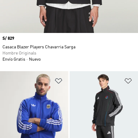
Precio
S/ 829
Casaca Blazer Players Chavarria Sarga
Hombre Originals
Envío Gratis
Nuevo
Añadir a la lista de deseos
Añ