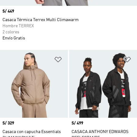
Precio
S/ 449
Casaca Térmica Terrex Multi Climawarm
Hombre TERREX
2 colores
Envío Gratis
Añadir a la lista de deseos
Añ
Precio
S/ 329
Precio
S/ 499
Casaca con capucha Essentials
CASACA ANTHONY EDWARDS