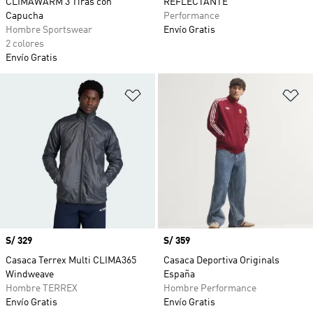
CLIMAWARM 3 Tiras con
REFLECTANTE
Capucha
Performance
Hombre Sportswear
Envío Gratis
2 colores
Envío Gratis
Añadir a la lista de deseos
Añ
Precio
S/ 329
Precio
S/ 359
Casaca Terrex Multi CLIMA365
Casaca Deportiva Originals
Windweave
España
Hombre TERREX
Hombre Performance
Envío Gratis
Envío Gratis