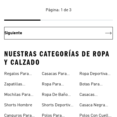
Página: 1 de 3
Siguiente
NUESTRAS CATEGORÍAS DE ROPA
Y CALZADO
Regalos Para
Casacas Para
Ropa Deportiva
Hombre
Hombre
Hombre
Zapatillas
Ropa Para
Botas Para
Urbanas Hombre
Hombres
Hombre
Mochilas Para
Ropa De Baño
Casacas
Hombre
Hombre
Impermeables
Shorts Hombre
Shorts Deportivos
Casaca Negra
Hombre
Hombre
Hombre
Canguros Para
Polos Para
Polos Con Cuello