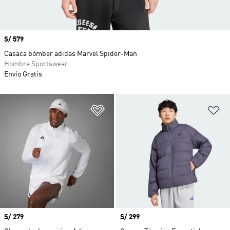
Precio
S/ 579
Casaca bómber adidas Marvel Spider-Man
Hombre Sportswear
Envío Gratis
Añadir a la lista de deseos
Añ
Precio
S/ 279
Precio
S/ 299