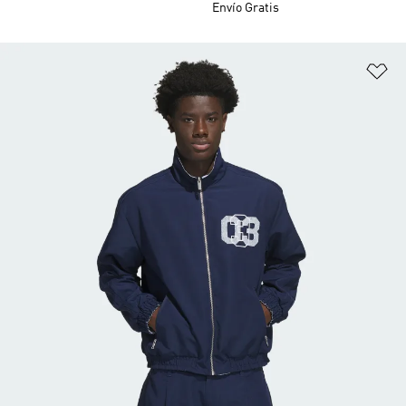
Envío Gratis
Añ