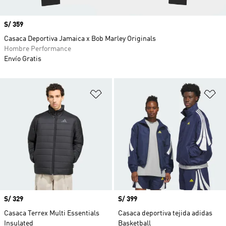
Precio
S/ 359
Casaca Deportiva Jamaica x Bob Marley Originals
Hombre Performance
Envío Gratis
Añadir a la lista de deseos
Añ
Precio
S/ 329
Precio
S/ 399
Casaca Terrex Multi Essentials
Casaca deportiva tejida adidas
Insulated
Basketball