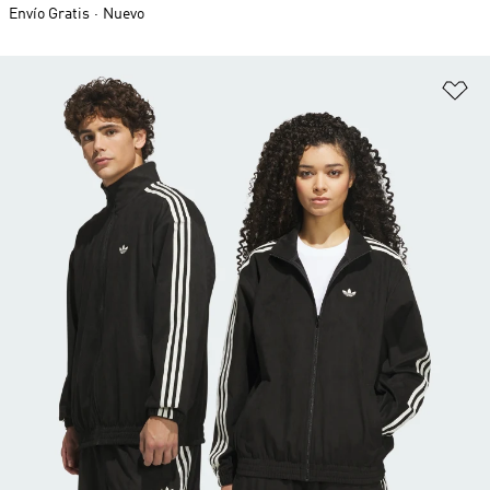
Envío Gratis
Nuevo
Añ