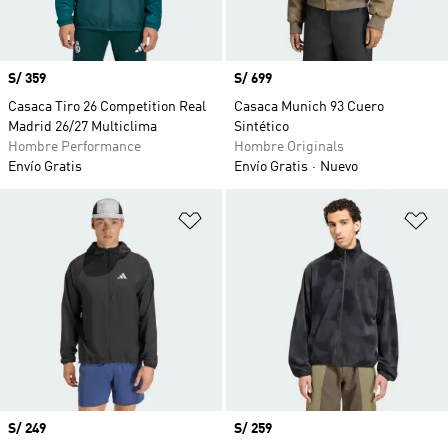
Precio
S/ 359
Precio
S/ 699
Casaca Tiro 26 Competition Real
Casaca Munich 93 Cuero
Madrid 26/27 Multiclima
Sintético
Hombre Performance
Hombre Originals
Envío Gratis
Envío Gratis
Nuevo
Añadir a la lista de deseos
Añ
Precio
S/ 249
Precio
S/ 259