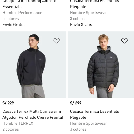
Chaqueta de running Adizero
Casaca Térmica Essentials
Essentials
Plegable
Hombre Performance
Hombre Sportswear
5 colores
3 colores
Envío Gratis
Envío Gratis
Añadir a la lista de deseos
Añ
Precio
S/ 229
Precio
S/ 299
Casaca Terrex Multi Climawarm
Casaca Térmica Essentials
Algodón Perchado Cierre Frontal
Plegable
Hombre TERREX
Hombre Sportswear
2 colores
3 colores