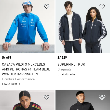
Añadir a la lista de deseos
Añ
Precio
S/ 699
Precio
S/ 329
CASACA PILOTO MERCEDES
SUPERFIRE TK JK
AMG PETRONAS F1 TEAM BLUE
Originals
WONDER HARRINGTON
Envío Gratis
Hombre Performance
Envío Gratis
Añadir a la lista de deseos
Añ