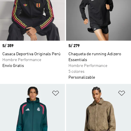
Precio
S/ 359
Precio
S/ 279
Casaca Deportiva Originals Perú
Chaqueta de running Adizero
Hombre Performance
Essentials
Envío Gratis
Hombre Performance
5 colores
Personalizable
Añadir a la lista de deseos
Añ