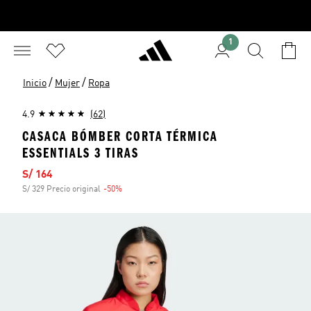
1
/
/
Inicio
Mujer
Ropa
4.9
(62)
CASACA BÓMBER CORTA TÉRMICA
ESSENTIALS 3 TIRAS
Precio de venta
S/ 164
S/ 329 Precio original
-50%
Descuento