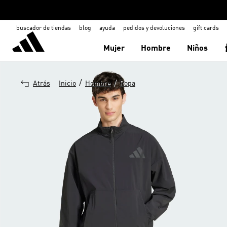
buscador de tiendas
blog
ayuda
pedidos y devoluciones
gift cards
Mujer
Hombre
Niños
/
/
Atrás
Inicio
Hombre
Ropa