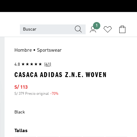
1
Hombre • Sportswear
4.8
(41)
CASACA ADIDAS Z.N.E. WOVEN
Precio de venta
S/ 113
S/ 379 Precio original
-70%
Descuento
Black
Tallas