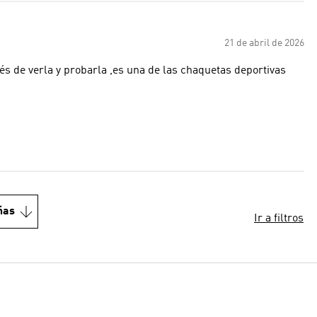
21 de abril de 2026
s de verla y probarla ,es una de las chaquetas deportivas
ñas
Ir a filtros