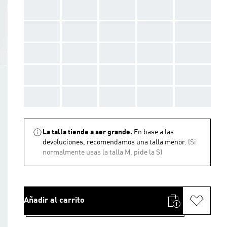
AAA
AAA
AAA
AAA
AAA
AAA
AAA
AAA
AAA
AAA
AAA
AAA
AAA
AAA
AAA
AAA
AAA
AAA
AAA
AAA
AAA
AAA
AAA
AAA
AAA
La talla tiende a ser grande.
En base a las
devoluciones, recomendamos una talla menor.
(Si
normalmente usas la talla M, pide la S)
Añadir al carrito