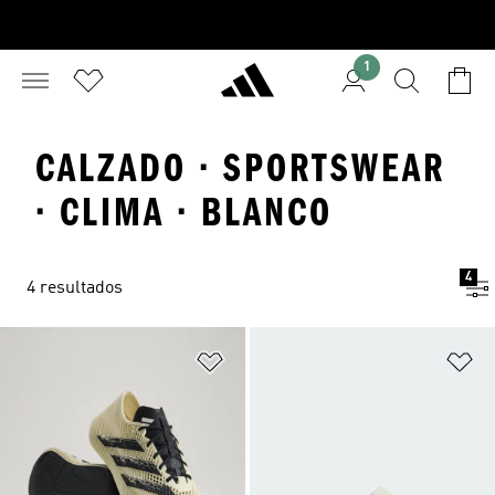
1
CALZADO · SPORTSWEAR
· CLIMA · BLANCO
4
4 resultados
Añadir a la lista de deseos
Añ