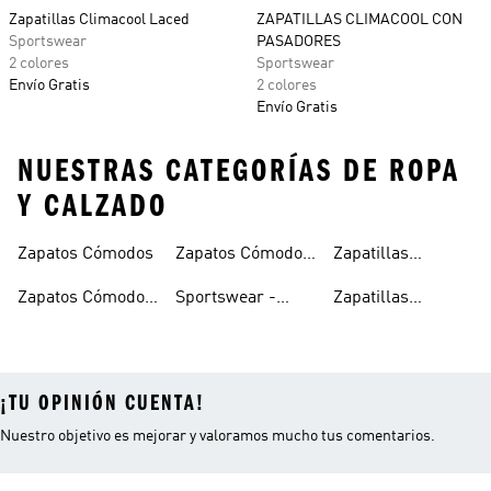
Zapatillas Climacool Laced
ZAPATILLAS CLIMACOOL CON
Sportswear
PASADORES
2 colores
Sportswear
Envío Gratis
2 colores
Envío Gratis
NUESTRAS CATEGORÍAS DE ROPA
Y CALZADO
Zapatos Cómodos
Zapatos Cómodos
Zapatillas
Para Mujer
Cómodas
Zapatos Cómodos
Sportswear -
Zapatillas
Para Hombre
Ropa Cómoda
Cómodas Hombre
¡TU OPINIÓN CUENTA!
Nuestro objetivo es mejorar y valoramos mucho tus comentarios.