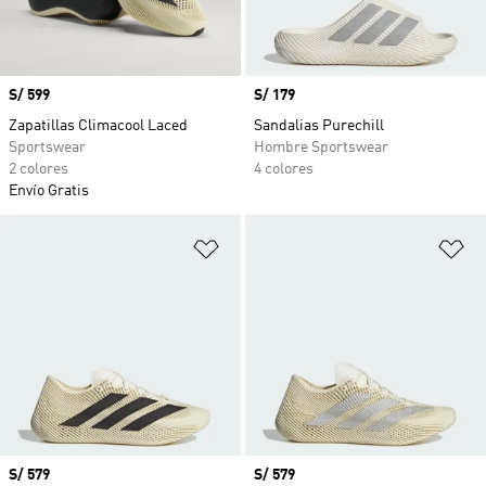
Precio
S/ 599
Precio
S/ 179
Zapatillas Climacool Laced
Sandalias Purechill
Sportswear
Hombre Sportswear
2 colores
4 colores
Envío Gratis
Añadir a la lista de deseos
Añ
Precio
S/ 579
Precio
S/ 579