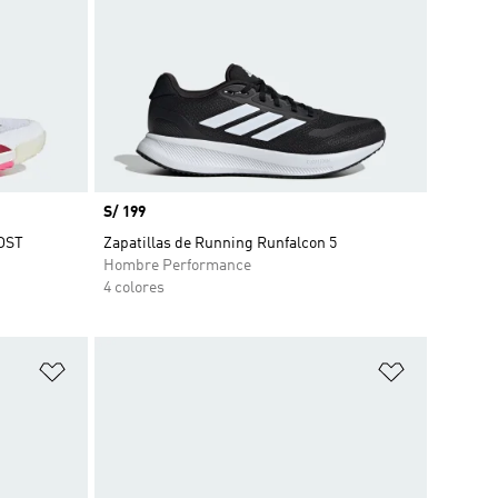
Precio
S/ 199
OOST
Zapatillas de Running Runfalcon 5
Hombre Performance
4 colores
Añadir a la lista de deseos
Añadir a la