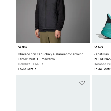
Precio
S/ 359
Precio
S/ 699
Chaleco con capucha y aislamiento térmico
Zapatilla
Terrex Multi Climawarm
PETRONAS
Hombre TERREX
Hombre Pe
Envío Gratis
Envío Grati
Añadir a la li