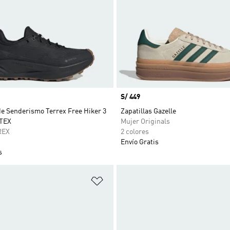
Precio
S/ 449
de Senderismo Terrex Free Hiker 3
Zapatillas Gazelle
TEX
Mujer Originals
REX
2 colores
Envío Gratis
s
sta de deseos
Añadir a la lista de deseos