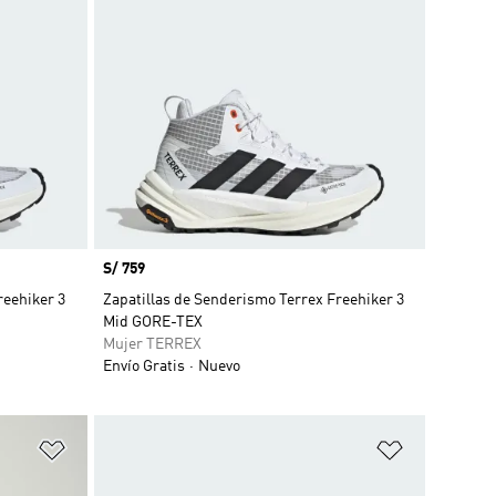
Precio
S/ 759
reehiker 3
Zapatillas de Senderismo Terrex Freehiker 3
Mid GORE-TEX
Mujer TERREX
Envío Gratis
Nuevo
Añadir a la lista de deseos
Añadir a la