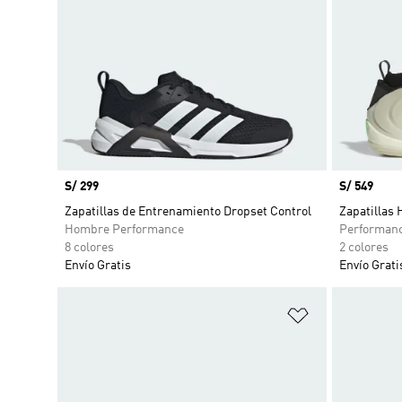
Precio
S/ 299
Precio
S/ 549
Zapatillas de Entrenamiento Dropset Control
Zapatillas
Hombre Performance
Performan
8 colores
2 colores
Envío Gratis
Envío Grati
Añadir a la li