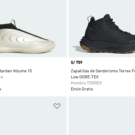
Precio
S/ 759
 Harden Volume 10
Zapatillas de Senderismo Terrex F
ce
Low GORE-TEX
Hombre TERREX
s
Envío Gratis
sta de deseos
Añadir a la lista de deseos