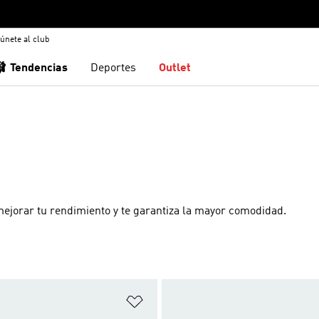
únete al club
🩰 Tendencias
Deportes
Outlet
mejorar tu rendimiento y te garantiza la mayor comodidad.
sta de deseos
Añadir a la lista de deseos