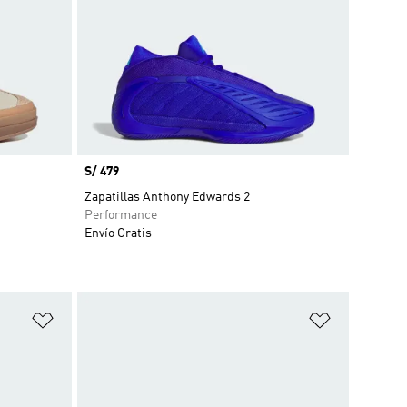
Precio
S/ 479
Zapatillas Anthony Edwards 2
Performance
Envío Gratis
Añadir a la lista de deseos
Añadir a la