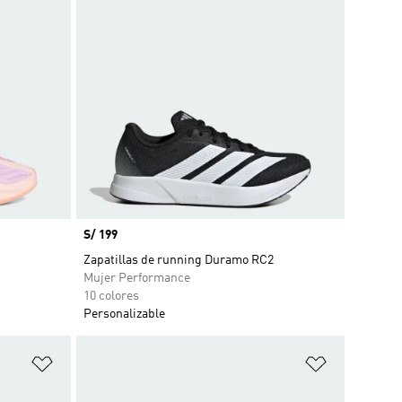
Precio
S/ 199
Zapatillas de running Duramo RC2
Mujer Performance
10 colores
Personalizable
Añadir a la lista de deseos
Añadir a la