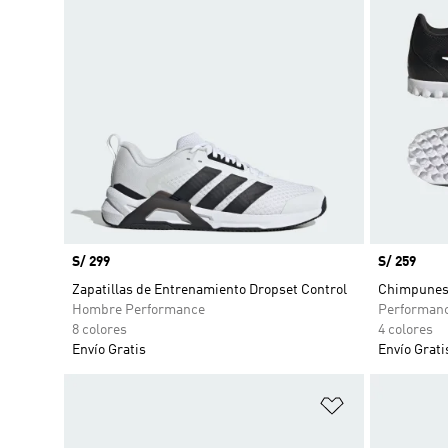
Precio
S/ 299
Precio
S/ 259
Zapatillas de Entrenamiento Dropset Control
Chimpunes P
Hombre Performance
Performan
8 colores
4 colores
Envío Gratis
Envío Grati
Añadir a la li