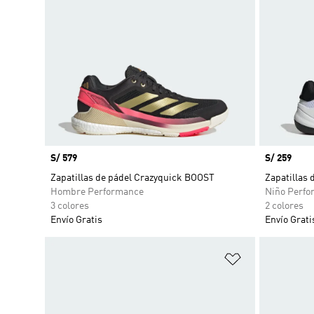
Precio
S/ 579
Precio
S/ 259
Zapatillas de pádel Crazyquick BOOST
Zapatillas 
Hombre Performance
Niño Perfo
3 colores
2 colores
Envío Gratis
Envío Grati
Añadir a la li