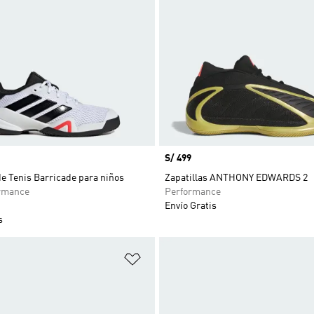
Precio
S/ 499
de Tenis Barricade para niños
Zapatillas ANTHONY EDWARDS 2
rmance
Performance
Envío Gratis
s
sta de deseos
Añadir a la lista de deseos