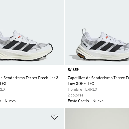
Precio
S/ 659
de Senderismo Terrex Freehiker 3
Zapatillas de Senderismo Terrex F
TEX
Low GORE-TEX
REX
Hombre TERREX
2 colores
s
Nuevo
Envío Gratis
Nuevo
sta de deseos
Añadir a la lista de deseos