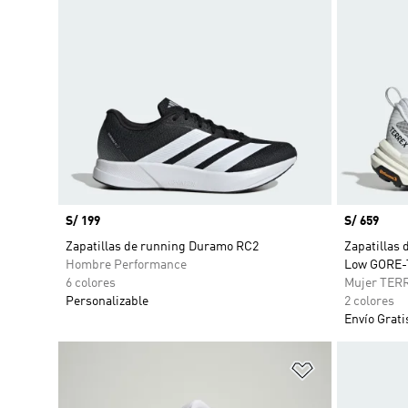
Precio
S/ 199
Precio
S/ 659
Zapatillas de running Duramo RC2
Zapatillas 
Hombre Performance
Low GORE-
6 colores
Mujer TER
Personalizable
2 colores
Envío Grati
Añadir a la li