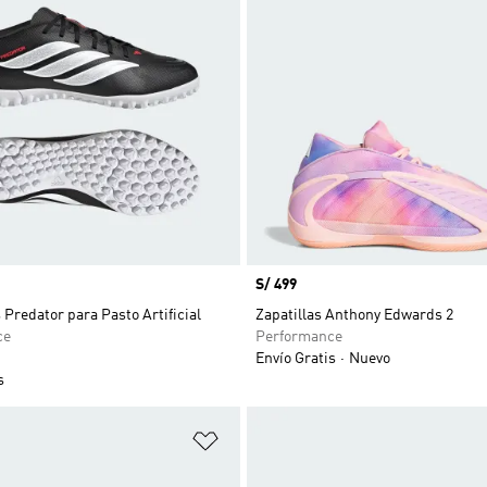
Precio
S/ 499
redator para Pasto Artificial
Zapatillas Anthony Edwards 2
ce
Performance
Envío Gratis
Nuevo
s
sta de deseos
Añadir a la lista de deseos