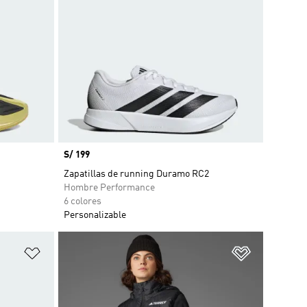
Precio
S/ 199
Zapatillas de running Duramo RC2
Hombre Performance
6 colores
Personalizable
Añadir a la lista de deseos
Añadir a la