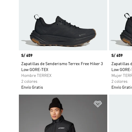
Precio
S/ 659
Precio
S/ 659
Zapatillas de Senderismo Terrex Free Hiker 3
Zapatillas 
Low GORE-TEX
Low GORE-
Hombre TERREX
Mujer TER
2 colores
2 colores
Envío Gratis
Envío Grati
Añadir a la li