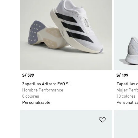
Precio
S/ 599
Precio
S/ 199
Zapatillas Adizero EVO SL
Zapatillas
Hombre Performance
Mujer Perf
8 colores
10 colores
Personalizable
Personaliz
Añadir a la li