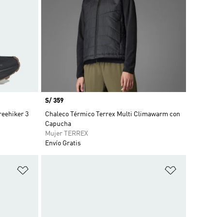
Precio
S/ 359
reehiker 3
Chaleco Térmico Terrex Multi Climawarm con
Capucha
Mujer TERREX
Envío Gratis
Añadir a la lista de deseos
Añadir a la