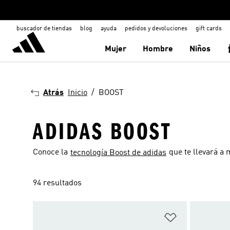
buscador de tiendas
blog
ayuda
pedidos y devoluciones
gift cards
Mujer
Hombre
Niños
Atrás
Inicio
BOOST
ADIDAS BOOST
Conoce la
que te llevará a 
tecnología Boost de adidas
94 resultados
Añadir a la li