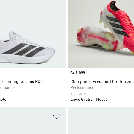
Precio
S/ 1,099
 de running Duramo RC2
Chimpunes Predator Elite Terreno
ormance
Performance
4 colores
able
Envío Gratis
Nuevo
sta de deseos
Añadir a la lista de deseos