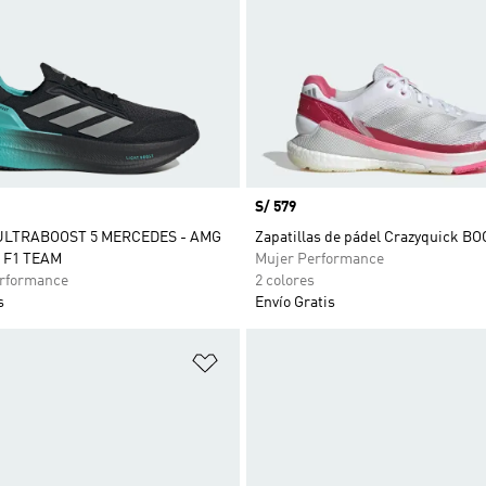
Precio
S/ 579
s ULTRABOOST 5 MERCEDES - AMG
Zapatillas de pádel Crazyquick B
 F1 TEAM
Mujer Performance
rformance
2 colores
s
Envío Gratis
sta de deseos
Añadir a la lista de deseos