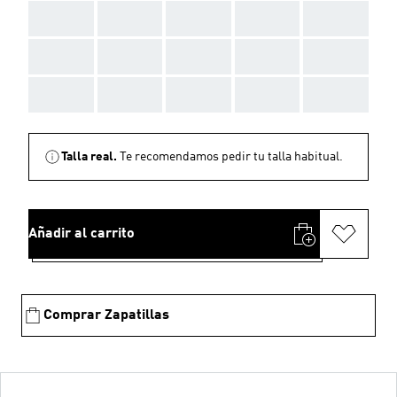
AAA
AAA
AAA
AAA
AAA
AAA
AAA
AAA
AAA
AAA
AAA
AAA
AAA
AAA
AAA
Talla real.
Te recomendamos pedir tu talla habitual.
Añadir al carrito
Comprar Zapatillas