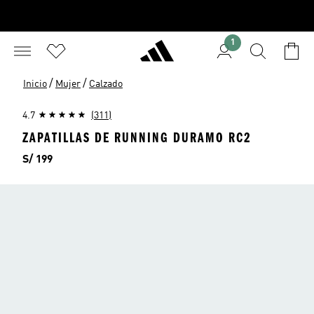
1
/
/
Inicio
Mujer
Calzado
4.7
(311)
ZAPATILLAS DE RUNNING DURAMO RC2
Precio
S/ 199