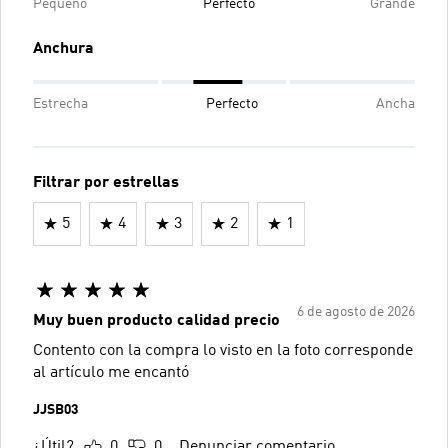
Pequeño
Perfecto
Grande
Anchura
Estrecha
Perfecto
Ancha
Filtrar por estrellas
5
4
3
2
1
6 de agosto de 2026
Muy buen producto calidad precio
Contento con la compra lo visto en la foto corresponde
al artículo me encantó
JJSB03
¿Útil?
0
0
Denunciar comentario