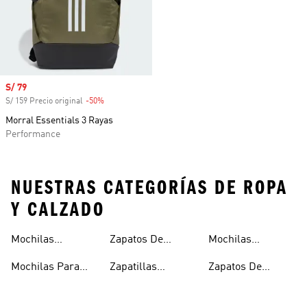
Precio de venta
S/ 79
S/ 159 Precio original
-50%
Descuento
Morral Essentials 3 Rayas
Performance
NUESTRAS CATEGORÍAS DE ROPA
Y CALZADO
Mochilas
Zapatos De
Mochilas
Escolares
Colegio
Escolares
Mochilas Para
Zapatillas
Zapatos De
Niñas
Escolares
Colegio Para
Niños