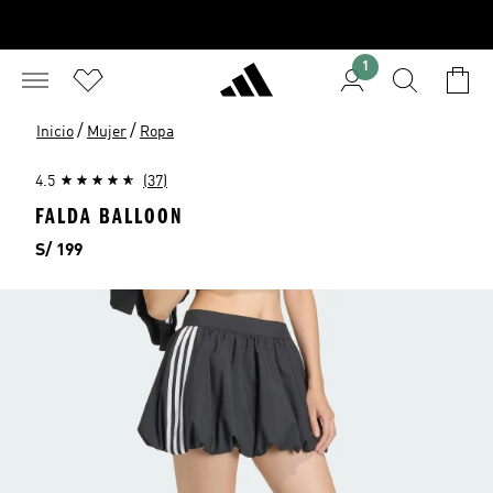
1
/
/
Inicio
Mujer
Ropa
4.5
(37)
FALDA BALLOON
Precio
S/ 199