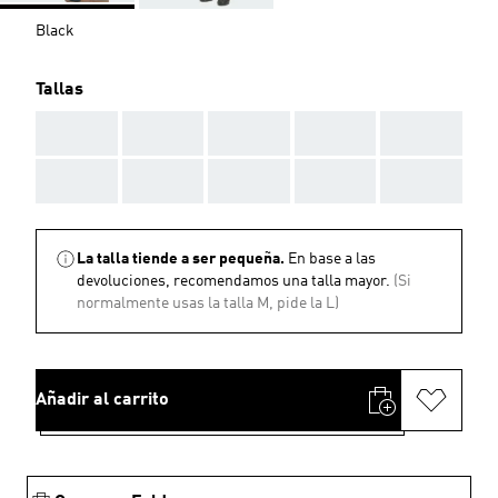
Black
Tallas
AAA
AAA
AAA
AAA
AAA
AAA
AAA
AAA
AAA
AAA
La talla tiende a ser pequeña.
En base a las
devoluciones, recomendamos una talla mayor.
(Si
normalmente usas la talla M, pide la L)
Añadir al carrito