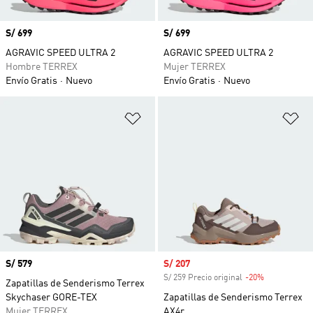
Precio
S/ 699
Precio
S/ 699
AGRAVIC SPEED ULTRA 2
AGRAVIC SPEED ULTRA 2
Hombre TERREX
Mujer TERREX
Envío Gratis
Nuevo
Envío Gratis
Nuevo
Añadir a la lista de deseos
Añ
Precio
S/ 579
Precio de venta
S/ 207
S/ 259 Precio original
-20%
Descuento
Zapatillas de Senderismo Terrex
Skychaser GORE-TEX
Zapatillas de Senderismo Terrex
Mujer TERREX
AX4r