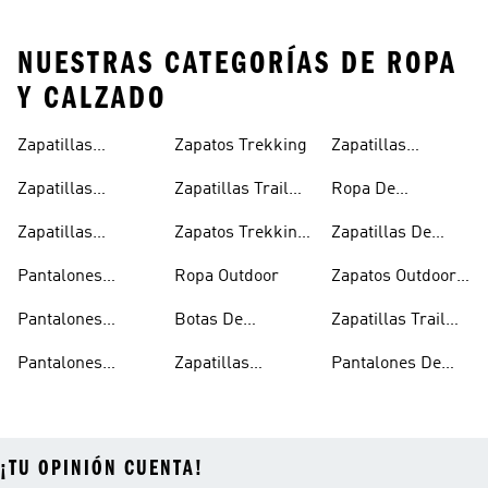
NUESTRAS CATEGORÍAS DE ROPA
Y CALZADO
Zapatillas
Zapatos Trekking
Zapatillas
Hombre
Trekking Mujer
Senderismo
Zapatillas
Zapatillas Trail
Ropa De
Mujer
Trekking
Running
Montañismo
Zapatillas
Zapatos Trekking
Zapatillas De
Outdoor Hombre
Mujer
Senderismo Y
Pantalones
Ropa Outdoor
Zapatos Outdoor
Montañismo
Trekking Hombre
Hombre
Pantalones
Botas De
Zapatillas Trail
Trekking Mujer
Montañismo
Running Mujer
Pantalones
Zapatillas
Pantalones De
Trekking
Senderismo
Montañismo
¡TU OPINIÓN CUENTA!