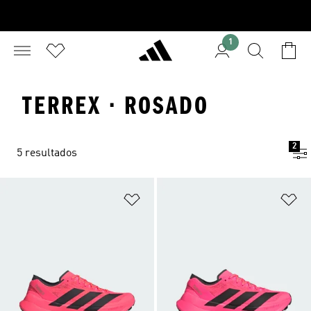
1
TERREX · ROSADO
2
5 resultados
Añadir a la lista de deseos
Añ