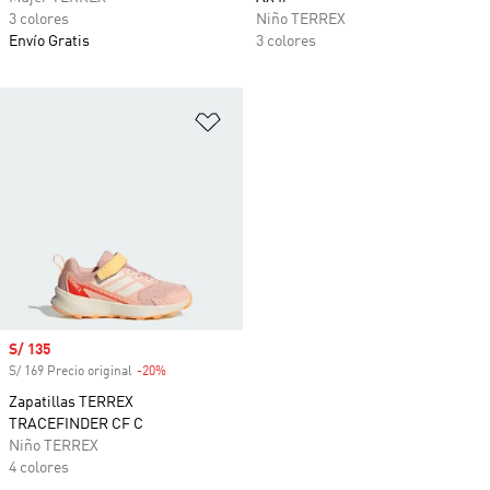
3 colores
Niño TERREX
Envío Gratis
3 colores
Añadir a la lista de deseos
Precio de venta
S/ 135
S/ 169 Precio original
-20%
Descuento
Zapatillas TERREX
TRACEFINDER CF C
Niño TERREX
4 colores