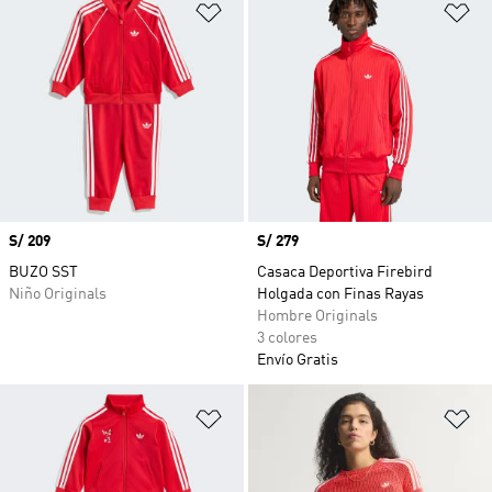
Añadir a la lista de deseos
Añ
Precio
S/ 209
Precio
S/ 279
BUZO SST
Casaca Deportiva Firebird
Niño Originals
Holgada con Finas Rayas
Hombre Originals
3 colores
Envío Gratis
Añadir a la lista de deseos
Añ