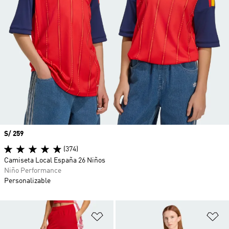
Precio
S/ 259
(374)
Camiseta Local España 26 Niños
Niño Performance
Personalizable
Añadir a la lista de deseos
Añ