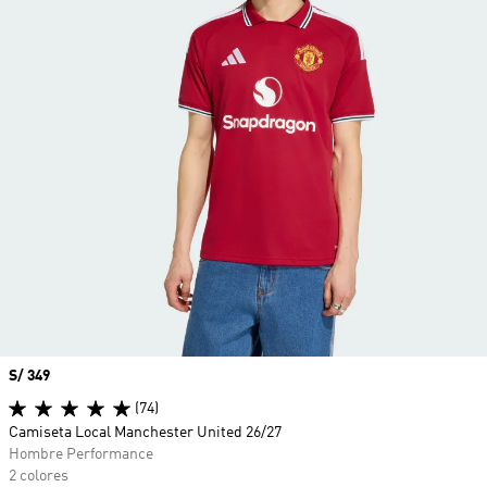
Precio
S/ 349
(74)
Camiseta Local Manchester United 26/27
Hombre Performance
2 colores