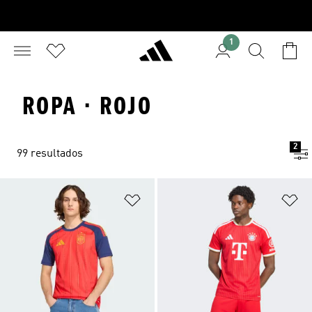
1
ROPA · ROJO
2
99 resultados
Añadir a la lista de deseos
Añ