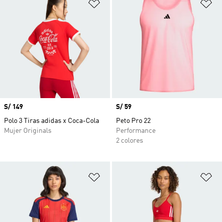
Añadir a la lista de deseos
Añ
Precio
S/ 149
Precio
S/ 59
Polo 3 Tiras adidas x Coca-Cola
Peto Pro 22
Mujer Originals
Performance
2 colores
Añadir a la lista de deseos
Añ