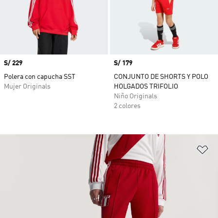
Precio
S/ 229
Precio
S/ 179
Polera con capucha SST
CONJUNTO DE SHORTS Y POLO
Mujer Originals
HOLGADOS TRIFOLIO
Niño Originals
2 colores
Añ