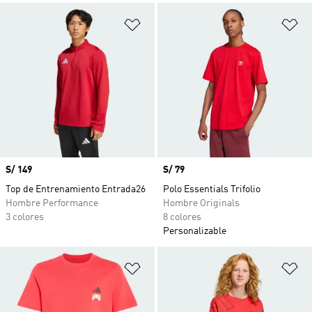
Añadir a la lista de deseos
Añ
Precio
S/ 149
Precio
S/ 79
Top de Entrenamiento Entrada26
Polo Essentials Trifolio
Hombre Performance
Hombre Originals
3 colores
8 colores
Personalizable
Añadir a la lista de deseos
Añ