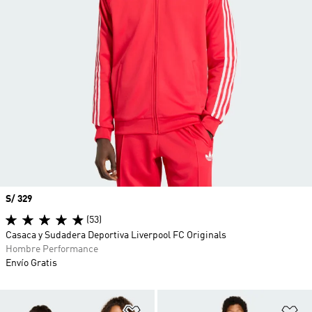
Precio
S/ 329
(53)
Casaca y Sudadera Deportiva Liverpool FC Originals
Hombre Performance
Envío Gratis
Añadir a la lista de deseos
Añ