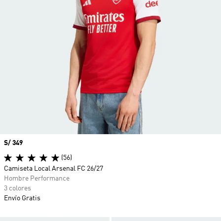
Precio
S/ 349
(56)
Camiseta Local Arsenal FC 26/27
Hombre Performance
3 colores
Envío Gratis