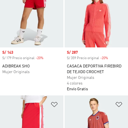
Precio de venta
S/ 143
Precio de venta
S/ 287
S/ 179 Precio original
-20%
Descuento
S/ 359 Precio original
-20%
Descuento
ADIBREAK SHO
CASACA DEPORTIVA FIREBIRD
Mujer Originals
DE TEJIDO CROCHET
Mujer Originals
4 colores
Envío Gratis
Añadir a la lista de deseos
Añ