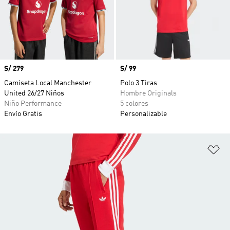
Precio
S/ 279
Precio
S/ 99
Camiseta Local Manchester
Polo 3 Tiras
United 26/27 Niños
Hombre Originals
Niño Performance
5 colores
Envío Gratis
Personalizable
Añ