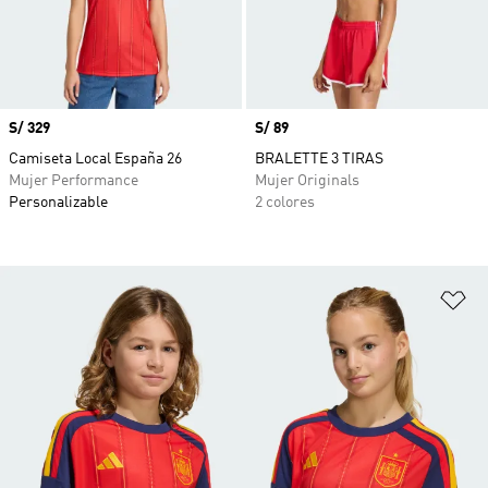
Precio
S/ 329
Precio
S/ 89
Camiseta Local España 26
BRALETTE 3 TIRAS
Mujer Performance
Mujer Originals
Personalizable
2 colores
Añ