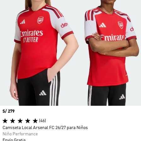
Precio
S/ 279
(46)
Camiseta Local Arsenal FC 26/27 para Niños
Niño Performance
Envío Gratis