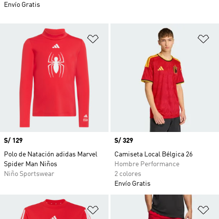
Envío Gratis
Añadir a la lista de deseos
Añ
Precio
S/ 129
Precio
S/ 329
Polo de Natación adidas Marvel
Camiseta Local Bélgica 26
Spider Man Niños
Hombre Performance
Niño Sportswear
2 colores
Envío Gratis
Añadir a la lista de deseos
Añ