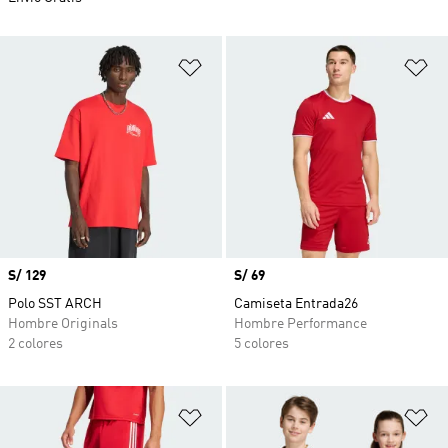
Añadir a la lista de deseos
Añ
Precio
S/ 129
Precio
S/ 69
Polo SST ARCH
Camiseta Entrada26
Hombre Originals
Hombre Performance
2 colores
5 colores
Añadir a la lista de deseos
Añ