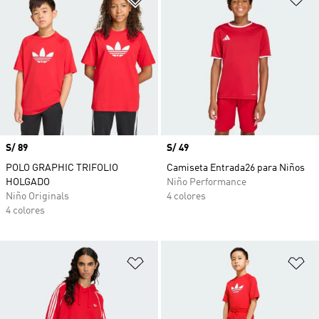
Precio
S/ 89
Precio
S/ 49
POLO GRAPHIC TRIFOLIO
Camiseta Entrada26 para Niños
HOLGADO
Niño Performance
Niño Originals
4 colores
4 colores
Añadir a la lista de deseos
Añ