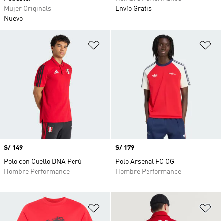
Mujer Originals
Envío Gratis
Nuevo
Añadir a la lista de deseos
Añ
Precio
S/ 149
Precio
S/ 179
Polo con Cuello DNA Perú
Polo Arsenal FC OG
Hombre Performance
Hombre Performance
Añadir a la lista de deseos
Añ