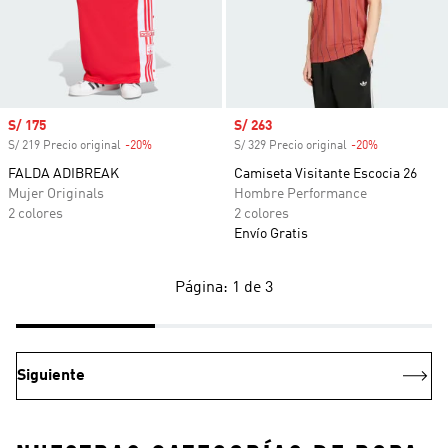
Precio de venta
S/ 175
Precio de venta
S/ 263
S/ 219 Precio original
-20%
Descuento
S/ 329 Precio original
-20%
Descuento
FALDA ADIBREAK
Camiseta Visitante Escocia 26
Mujer Originals
Hombre Performance
2 colores
2 colores
Envío Gratis
Página: 1 de 3
Siguiente