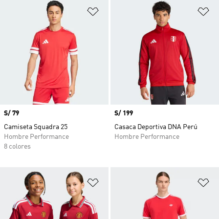
Añadir a la lista de deseos
Añ
Precio
S/ 79
Precio
S/ 199
Camiseta Squadra 25
Casaca Deportiva DNA Perú
Hombre Performance
Hombre Performance
8 colores
Añadir a la lista de deseos
Añ