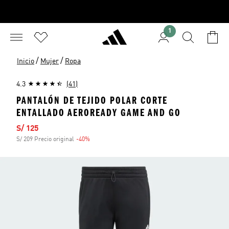
1
/
/
Inicio
Mujer
Ropa
4.3
(41)
PANTALÓN DE TEJIDO POLAR CORTE
ENTALLADO AEROREADY GAME AND GO
Precio de venta
S/ 125
S/ 209 Precio original
-40%
Descuento