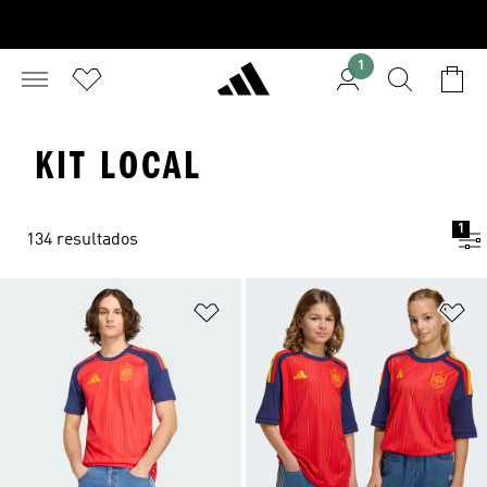
1
KIT LOCAL
1
134 resultados
Añadir a la lista de deseos
Añ