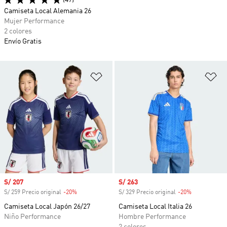
(47)
Camiseta Local Alemania 26
Mujer Performance
2 colores
Envío Gratis
Añadir a la lista de deseos
Añ
Precio de venta
S/ 207
Precio de venta
S/ 263
S/ 259 Precio original
-20%
Descuento
S/ 329 Precio original
-20%
Descuento
Camiseta Local Japón 26/27
Camiseta Local Italia 26
Niño Performance
Hombre Performance