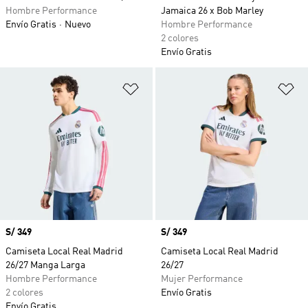
Hombre Performance
Jamaica 26 x Bob Marley
Envío Gratis
Nuevo
Hombre Performance
2 colores
Envío Gratis
Añadir a la lista de deseos
Añ
Precio
S/ 349
Precio
S/ 349
Camiseta Local Real Madrid
Camiseta Local Real Madrid
26/27 Manga Larga
26/27
Hombre Performance
Mujer Performance
2 colores
Envío Gratis
Envío Gratis