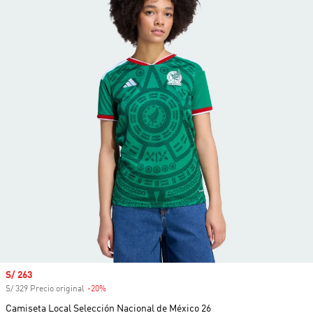
Precio de venta
S/ 263
S/ 329 Precio original
-20%
Descuento
Camiseta Local Selección Nacional de México 26