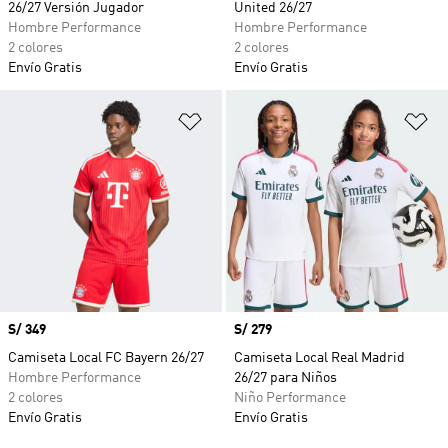
26/27 Versión Jugador
United 26/27
Hombre Performance
Hombre Performance
2 colores
2 colores
Envío Gratis
Envío Gratis
Añadir a la lista de deseos
Añ
Precio
S/ 349
Precio
S/ 279
Camiseta Local FC Bayern 26/27
Camiseta Local Real Madrid
Hombre Performance
26/27 para Niños
2 colores
Niño Performance
Envío Gratis
Envío Gratis