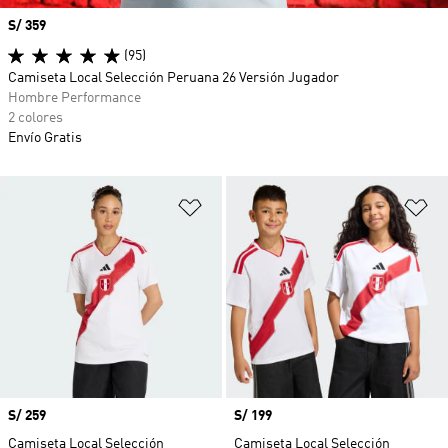
Precio
S/ 359
(95)
Camiseta Local Selección Peruana 26 Versión Jugador
Hombre Performance
2 colores
Envío Gratis
Añadir a la lista de deseos
Añ
Precio
S/ 259
Precio
S/ 199
Camiseta Local Selección
Camiseta Local Selección