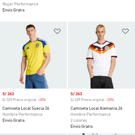
Mujer Performance
Envío Gratis
Añadir a la lista de deseos
Añ
Precio de venta
S/ 263
Precio de venta
S/ 263
S/ 329 Precio original
-20%
Descuento
S/ 329 Precio original
-20%
Descuento
Camiseta Local Suecia 26
Camiseta Local Alemania 26
Hombre Performance
Hombre Performance
Envío Gratis
2 colores
Envío Gratis