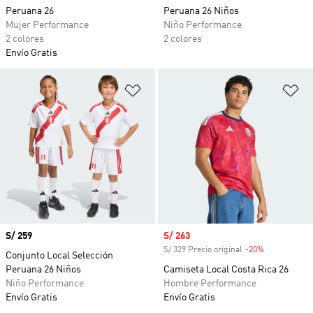
Peruana 26
Peruana 26 Niños
Mujer Performance
Niño Performance
2 colores
2 colores
Envío Gratis
Añadir a la lista de deseos
Añ
Precio
S/ 259
Precio de venta
S/ 263
S/ 329 Precio original
-20%
Descuento
Conjunto Local Selección
Peruana 26 Niños
Camiseta Local Costa Rica 26
Niño Performance
Hombre Performance
Envío Gratis
Envío Gratis