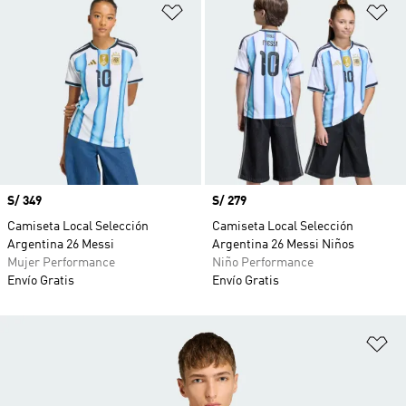
Añadir a la lista de deseos
Añ
Precio
S/ 349
Precio
S/ 279
Camiseta Local Selección
Camiseta Local Selección
Argentina 26 Messi
Argentina 26 Messi Niños
Mujer Performance
Niño Performance
Envío Gratis
Envío Gratis
Añ