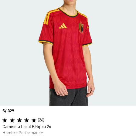
Precio
S/ 329
(26)
Camiseta Local Bélgica 26
Hombre Performance