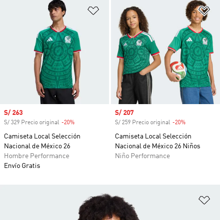
Añadir a la lista de deseos
Añ
Precio de venta
S/ 263
Precio de venta
S/ 207
S/ 329 Precio original
-20%
Descuento
S/ 259 Precio original
-20%
Descuento
Camiseta Local Selección
Camiseta Local Selección
Nacional de México 26
Nacional de México 26 Niños
Hombre Performance
Niño Performance
Envío Gratis
Añ