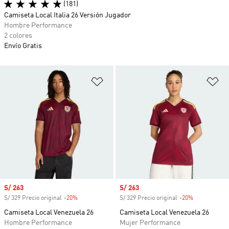
(181)
Camiseta Local Italia 26 Versión Jugador
Hombre Performance
2 colores
Envío Gratis
Añadir a la lista de deseos
Añ
Precio de venta
S/ 263
Precio de venta
S/ 263
S/ 329 Precio original
-20%
Descuento
S/ 329 Precio original
-20%
Descuento
Camiseta Local Venezuela 26
Camiseta Local Venezuela 26
Hombre Performance
Mujer Performance