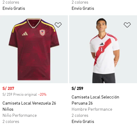
2 colores
2 colores
Envío Gratis
Envío Gratis
Añadir a la lista de deseos
Añ
Precio de venta
S/ 207
Precio
S/ 259
S/ 259 Precio original
-20%
Descuento
Camiseta Local Selección
Camiseta Local Venezuela 26
Peruana 26
Niños
Hombre Performance
Niño Performance
2 colores
2 colores
Envío Gratis