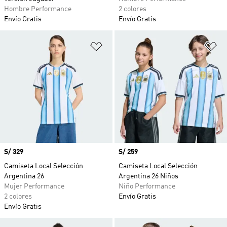
Hombre Performance
2 colores
Envío Gratis
Envío Gratis
Añadir a la lista de deseos
Añ
Precio
S/ 329
Precio
S/ 259
Camiseta Local Selección
Camiseta Local Selección
Argentina 26
Argentina 26 Niños
Mujer Performance
Niño Performance
2 colores
Envío Gratis
Envío Gratis