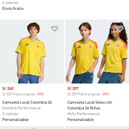
2 colores
Envío Gratis
Añadir a la lista de deseos
Añ
Precio de venta
S/ 263
Precio de venta
S/ 207
S/ 329 Precio original
-20%
Descuento
S/ 259 Precio original
-20%
Descuento
Camiseta Local Colombia 26
Camiseta Local Selección
Hombre Performance
Colombia 26 Niños
2 colores
Niño Performance
Personalizable
Personalizable