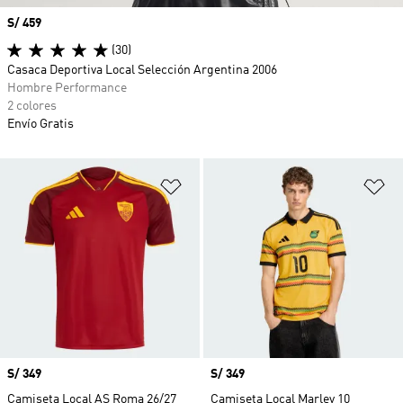
Precio
S/ 459
(30)
Casaca Deportiva Local Selección Argentina 2006
Hombre Performance
2 colores
Envío Gratis
Añadir a la lista de deseos
Añ
Precio
S/ 349
Precio
S/ 349
Camiseta Local AS Roma 26/27
Camiseta Local Marley 10