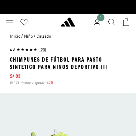
1
/
/
Inicio
Niño
Calzado
4.6
(20)
CHIMPUNES DE FÚTBOL PARA PASTO
SINTÉTICO PARA NIÑOS DEPORTIVO III
Precio de venta
S/ 83
S/ 139 Precio original
-40%
Descuento