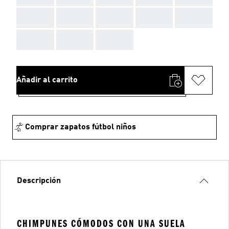
AAA
AAA
AAA
AAA
AAA
AAA
AAA
AAA
Añadir al carrito
Comprar zapatos fútbol niños
Descripción
CHIMPUNES CÓMODOS CON UNA SUELA