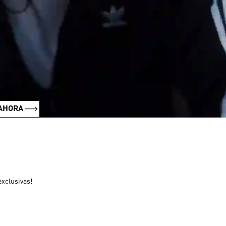
AHORA
xclusivas!