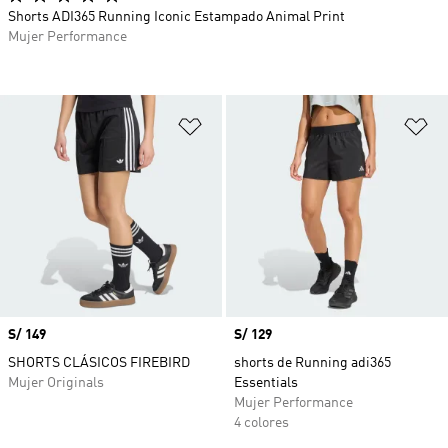
Shorts ADI365 Running Iconic Estampado Animal Print
Mujer Performance
Añadir a la lista de deseos
Añ
Precio
S/ 149
Precio
S/ 129
SHORTS CLÁSICOS FIREBIRD
shorts de Running adi365
Mujer Originals
Essentials
Mujer Performance
4 colores