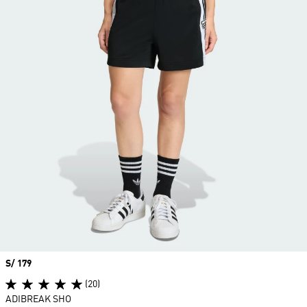
Precio
S/ 179
(20)
ADIBREAK SHO