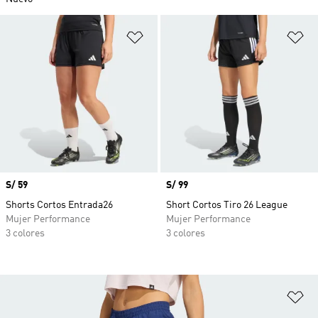
Añadir a la lista de deseos
Añ
Precio
S/ 59
Precio
S/ 99
Shorts Cortos Entrada26
Short Cortos Tiro 26 League
Mujer Performance
Mujer Performance
3 colores
3 colores
Añ