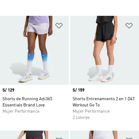
Añadir a la lista de deseos
Añ
Precio
S/ 129
Precio
S/ 159
Shorts de Running Adi365
Shorts Entrenamiento 2 en 1 D4T
Essentials Brand Love
Workout Go To
Mujer Performance
Mujer Performance
2 colores