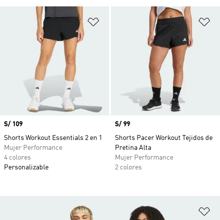
Añadir a la lista de deseos
Añ
Precio
S/ 109
Precio
S/ 99
Shorts Workout Essentials 2 en 1
Shorts Pacer Workout Tejidos de
Mujer Performance
Pretina Alta
4 colores
Mujer Performance
Personalizable
2 colores
Añ