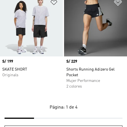
Añadir a la lista de deseos
Añ
Precio
S/ 199
Precio
S/ 229
SKATE SHORT
Shorts Running Adizero Gel
Originals
Pocket
Mujer Performance
2 colores
Página: 1 de 4