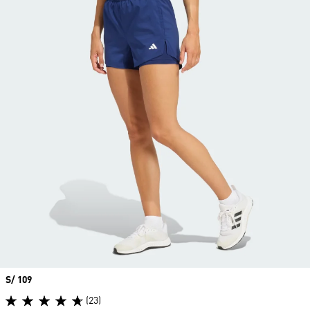
Precio
S/ 109
(23)