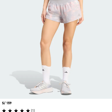
Precio
S/ 159
(1)