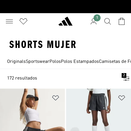
1
SHORTS MUJER
Originals
Sportswear
Polos
Polos Estampados
Camisetas de F
2
172 resultados
Añadir a la lista de deseos
Añ