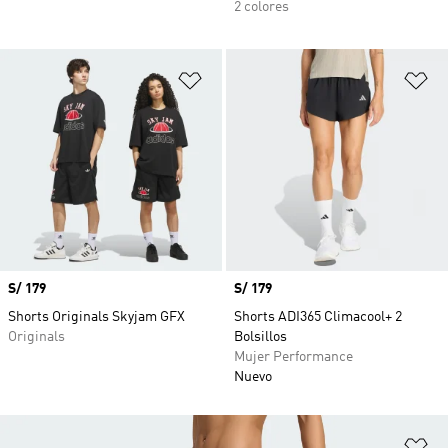
2 colores
Añadir a la lista de deseos
Añ
Precio
S/ 179
Precio
S/ 179
Shorts Originals Skyjam GFX
Shorts ADI365 Climacool+ 2
Originals
Bolsillos
Mujer Performance
Nuevo
Añ