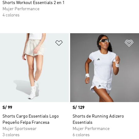
Shorts Workout Essentials 2 en 1
Mujer Performance
4 colores
Añadir a la lista de deseos
Añ
Precio
S/ 99
Precio
S/ 129
Shorts Cargo Essentials Logo
Shorts de Running Adizero
Pequeño Felpa Francesa
Essentials
Mujer Sportswear
Mujer Performance
3 colores
6 colores