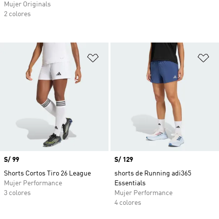
Mujer Originals
2 colores
Añadir a la lista de deseos
Añ
Precio
S/ 99
Precio
S/ 129
Shorts Cortos Tiro 26 League
shorts de Running adi365
Mujer Performance
Essentials
3 colores
Mujer Performance
4 colores