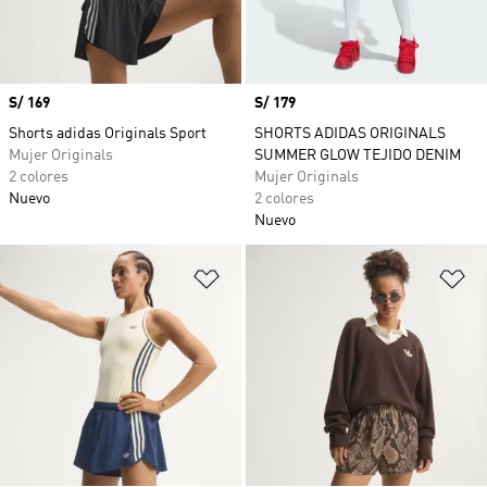
Precio
S/ 169
Precio
S/ 179
Shorts adidas Originals Sport
SHORTS ADIDAS ORIGINALS
Mujer Originals
SUMMER GLOW TEJIDO DENIM
2 colores
Mujer Originals
Nuevo
2 colores
Nuevo
Añadir a la lista de deseos
Añ