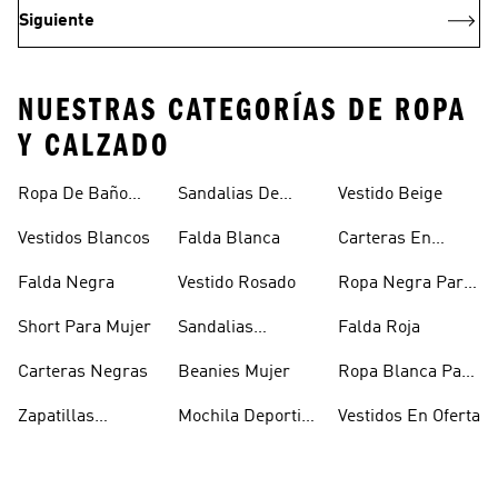
Siguiente
NUESTRAS CATEGORÍAS DE ROPA
Y CALZADO
Ropa De Baño
Sandalias De
Vestido Beige
Mujer
Verano Para
Vestidos Blancos
Falda Blanca
Carteras En
Mujer
Oferta
Falda Negra
Vestido Rosado
Ropa Negra Para
Niñas
Short Para Mujer
Sandalias
Falda Roja
Blancas Mujer
Carteras Negras
Beanies Mujer
Ropa Blanca Para
Mujer
Zapatillas
Mochila Deportiva
Vestidos En Oferta
Outdoor Mujer
Mujer