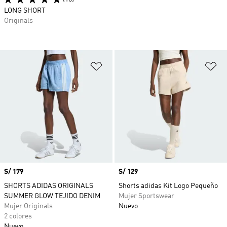
LONG SHORT
Originals
Añadir a la lista de deseos
Añ
Precio
S/ 179
Precio
S/ 129
SHORTS ADIDAS ORIGINALS
Shorts adidas Kit Logo Pequeño
SUMMER GLOW TEJIDO DENIM
Mujer Sportswear
Mujer Originals
Nuevo
2 colores
Nuevo