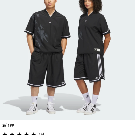
Precio
S/ 199
(16)