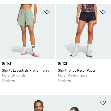
Añadir a la lista de deseos
Añ
Precio
S/ 149
Precio
S/ 129
Shorts Essentials French Terry
Short Tejido Racer Pacer
Mujer Originals
Mujer Performance
3 colores
5 colores
Añ