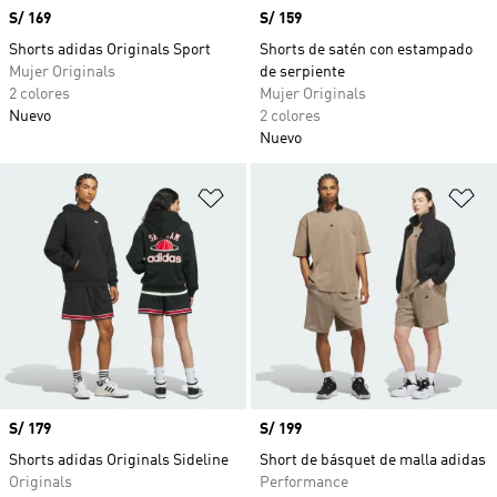
Precio
S/ 169
Precio
S/ 159
Shorts adidas Originals Sport
Shorts de satén con estampado
Mujer Originals
de serpiente
2 colores
Mujer Originals
Nuevo
2 colores
Nuevo
Añadir a la lista de deseos
Añ
Precio
S/ 179
Precio
S/ 199
Shorts adidas Originals Sideline
Short de básquet de malla adidas
Originals
Performance