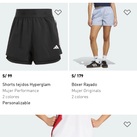
Añadir a la lista de deseos
Añ
Precio
S/ 99
Precio
S/ 179
Shorts tejidos Hyperglam
Bóxer Rayado
Mujer Performance
Mujer Originals
2 colores
2 colores
Personalizable
Añ