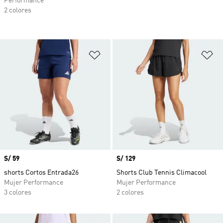
Performance
2 colores
Añadir a la lista de deseos
Añ
Precio
S/ 59
Precio
S/ 129
shorts Cortos Entrada26
Shorts Club Tennis Climacool
Mujer Performance
Mujer Performance
3 colores
2 colores