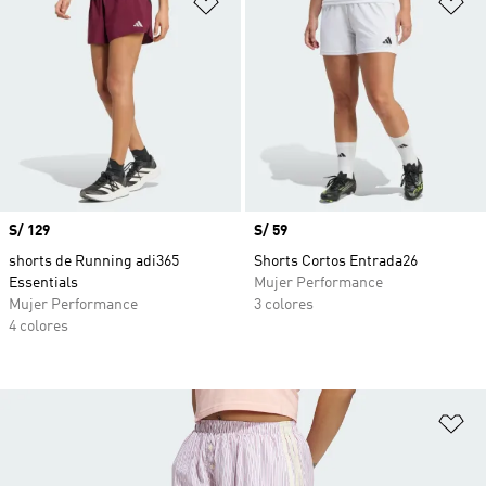
Añadir a la lista de deseos
Añ
Precio
S/ 129
Precio
S/ 59
shorts de Running adi365
Shorts Cortos Entrada26
Essentials
Mujer Performance
Mujer Performance
3 colores
4 colores
Añ