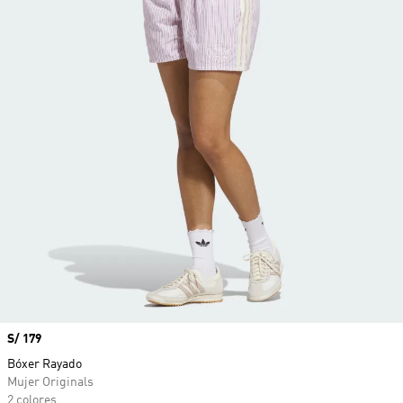
Precio
S/ 179
Bóxer Rayado
Mujer Originals
2 colores