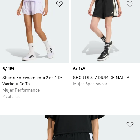
Añadir a la lista de deseos
Añ
Precio
S/ 159
Precio
S/ 149
Shorts Entrenamiento 2 en 1 D4T
SHORTS STADIUM DE MALLA
Workout Go To
Mujer Sportswear
Mujer Performance
2 colores
Añ