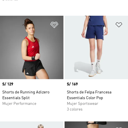
Añadir a la lista de deseos
Añ
Precio
S/ 129
Precio
S/ 169
Shorts de Running Adizero
Shorts de Felpa Francesa
Essentials Split
Essentials Color Pop
Mujer Performance
Mujer Sportswear
3 colores