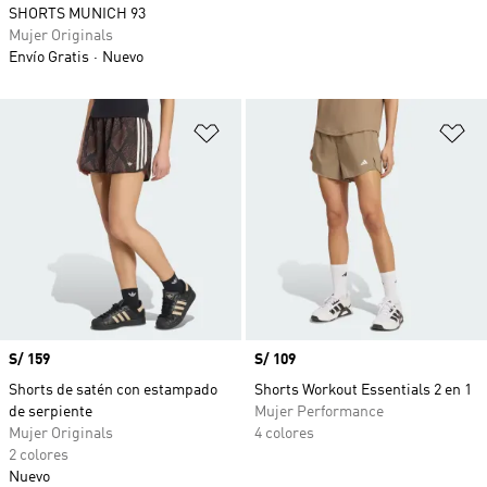
SHORTS MUNICH 93
Mujer Originals
Envío Gratis
Nuevo
Añadir a la lista de deseos
Añ
Precio
S/ 159
Precio
S/ 109
Shorts de satén con estampado
Shorts Workout Essentials 2 en 1
de serpiente
Mujer Performance
Mujer Originals
4 colores
2 colores
Nuevo