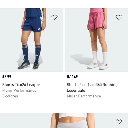
Añadir a la lista de deseos
Añ
Precio
S/ 99
Precio
S/ 149
Shorts Tiro26 League
Shorts 2 en 1 adi365 Running
Mujer Performance
Essentials
3 colores
Mujer Performance
Añ