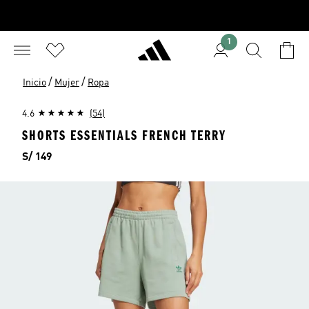
1
/
/
Inicio
Mujer
Ropa
4.6
(54)
SHORTS ESSENTIALS FRENCH TERRY
Precio
S/ 149