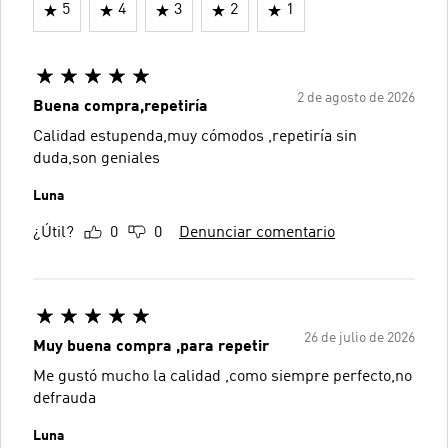
5
4
3
2
1
2 de agosto de 2026
Buena compra,repetiría
Calidad estupenda,muy cómodos ,repetiría sin
duda,son geniales
Luna
¿Útil?
0
0
Denunciar comentario
26 de julio de 2026
Muy buena compra ,para repetir
Me gustó mucho la calidad ,como siempre perfecto,no
defrauda
Luna