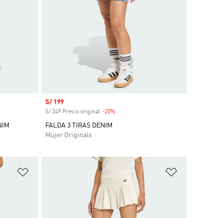
Precio de venta
S/ 199
S/ 249 Precio original
-20%
Descuento
NIM
FALDA 3 TIRAS DENIM
Mujer Originals
Añadir a la lista de deseos
Añadir a la