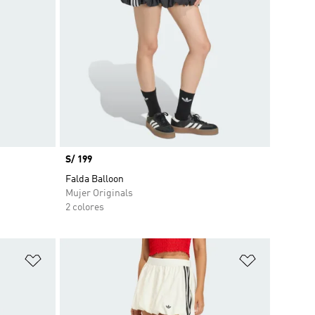
Precio
S/ 199
Falda Balloon
Mujer Originals
2 colores
Añadir a la lista de deseos
Añadir a la