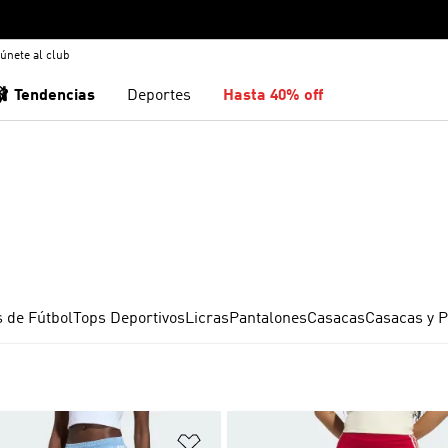
únete al club
🩰 Tendencias
Deportes
Hasta 40% off
 de Fútbol
Tops Deportivos
Licras
Pantalones
Casacas
Casacas y P
sta de deseos
Añadir a la lista de deseos