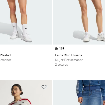
Precio
S/ 149
 Pleated
Falda Club Plisada
ormance
Mujer Performance
2 colores
sta de deseos
Añadir a la lista de deseos