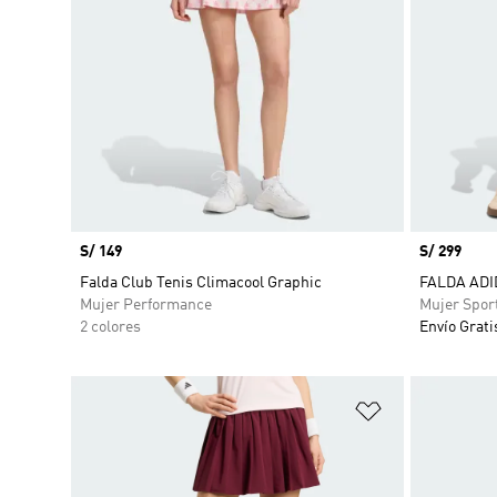
Precio
S/ 149
Precio
S/ 299
Falda Club Tenis Climacool Graphic
FALDA ADI
Mujer Performance
Mujer Spor
2 colores
Envío Grati
Añadir a la li