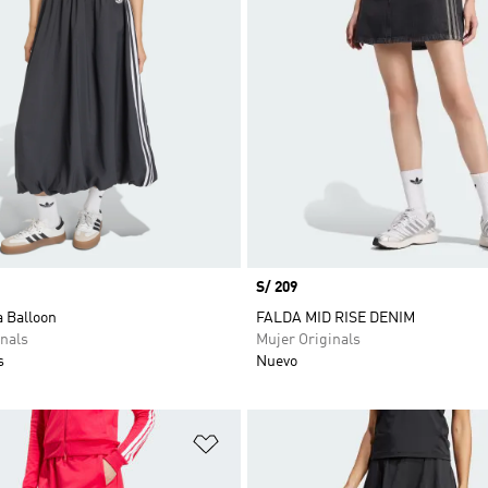
Precio
S/ 209
a Balloon
FALDA MID RISE DENIM
nals
Mujer Originals
s
Nuevo
sta de deseos
Añadir a la lista de deseos