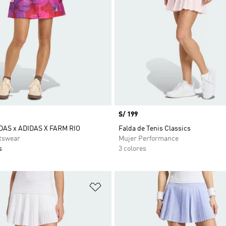
Precio
S/ 199
DAS x ADIDAS X FARM RIO
Falda de Tenis Classics
tswear
Mujer Performance
s
3 colores
sta de deseos
Añadir a la lista de deseos