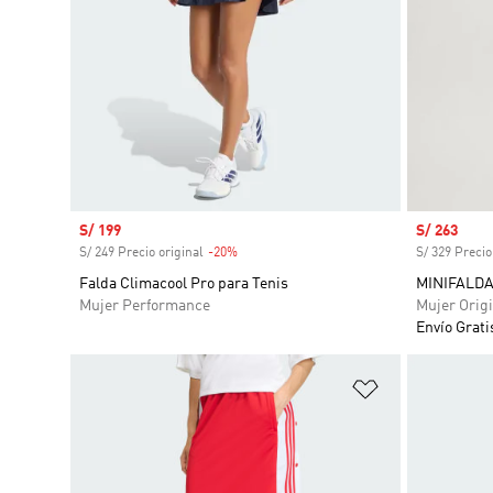
Precio de venta
S/ 199
Precio de 
S/ 263
S/ 249 Precio original
-20%
Descuento
S/ 329 Precio
Falda Climacool Pro para Tenis
MINIFALDA
Mujer Performance
Mujer Origi
Envío Grati
Añadir a la li