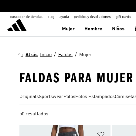
buscador de tiendas
blog
ayuda
pedidos y devoluciones
gift cards
Mujer
Hombre
Niños
Atrás
Inicio
Faldas
Mujer
FALDAS PARA MUJER
Originals
Sportswear
Polos
Polos Estampados
Camisetas
50 resultados
Añadir a la li