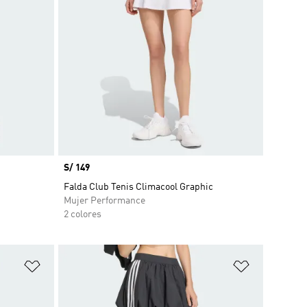
Precio
S/ 149
Falda Club Tenis Climacool Graphic
Mujer Performance
2 colores
Añadir a la lista de deseos
Añadir a la