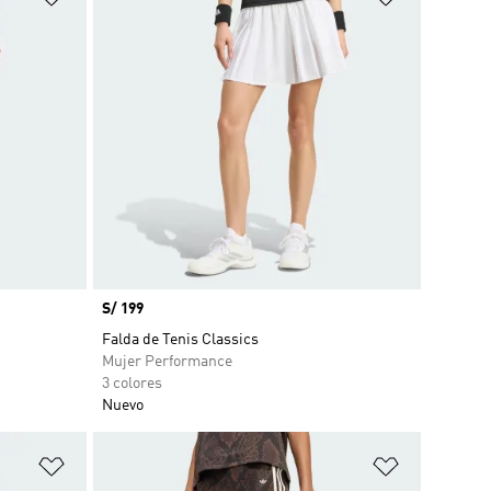
Precio
S/ 199
Falda de Tenis Classics
Mujer Performance
3 colores
Nuevo
Añadir a la lista de deseos
Añadir a la