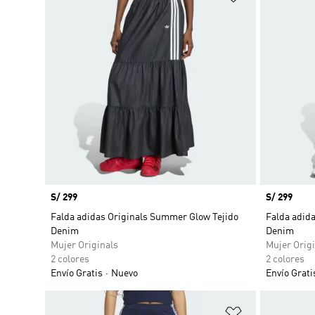
Precio
S/ 299
Precio
S/ 299
Falda adidas Originals Summer Glow Tejido
Falda adid
Denim
Denim
Mujer Originals
Mujer Origi
2 colores
2 colores
Envío Gratis
Nuevo
Envío Grati
Añadir a la li