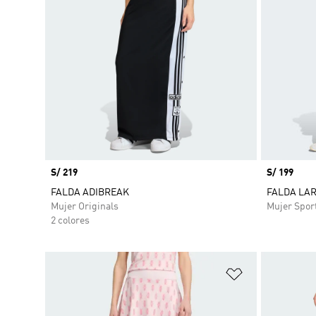
Precio
S/ 219
Precio
S/ 199
FALDA ADIBREAK
FALDA LAR
Mujer Originals
Mujer Spor
2 colores
Añadir a la li