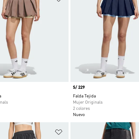
Precio
S/ 229
a
Falda Tejida
nals
Mujer Originals
2 colores
Nuevo
sta de deseos
Añadir a la lista de deseos