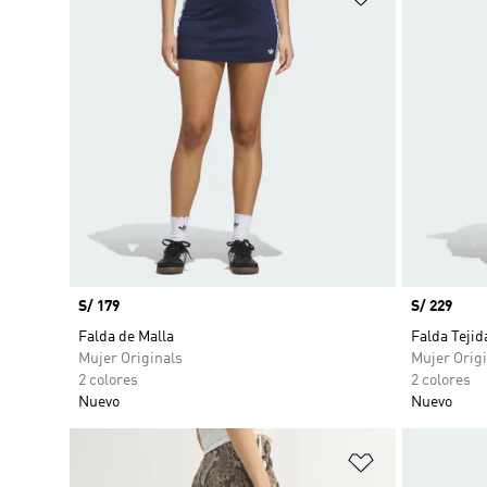
Precio
S/ 179
Precio
S/ 229
Falda de Malla
Falda Tejid
Mujer Originals
Mujer Origi
2 colores
2 colores
Nuevo
Nuevo
Añadir a la li