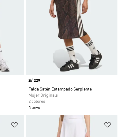
Precio
S/ 229
Falda Satén Estampado Serpiente
Mujer Originals
2 colores
Nuevo
Añadir a la lista de deseos
Añadir a la