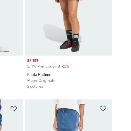
Precio de venta
S/ 159
S/ 199 Precio original
-20%
Descuento
Falda Balloon
Mujer Originals
2 colores
Añadir a la lista de deseos
Añadir a la