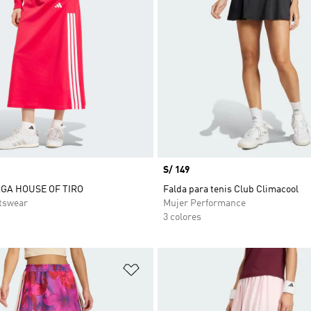
Precio
S/ 149
GA HOUSE OF TIRO
Falda para tenis Club Climacool
tswear
Mujer Performance
3 colores
sta de deseos
Añadir a la lista de deseos