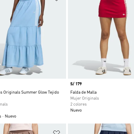
Precio
S/ 179
as Originals Summer Glow Tejido
Falda de Malla
Mujer Originals
nals
2 colores
Nuevo
s
Nuevo
sta de deseos
Añadir a la lista de deseos