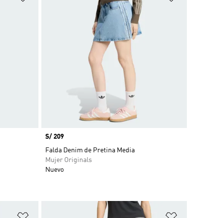
Precio
S/ 209
Falda Denim de Pretina Media
Mujer Originals
Nuevo
Añadir a la lista de deseos
Añadir a la