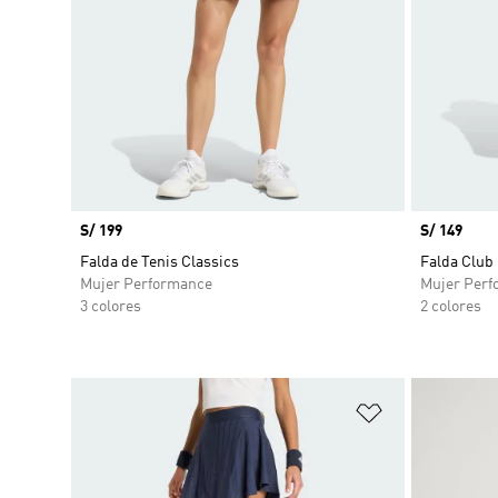
Precio
S/ 199
Precio
S/ 149
Falda de Tenis Classics
Falda Club
Mujer Performance
Mujer Perf
3 colores
2 colores
Añadir a la li