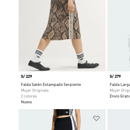
Precio
S/ 229
Precio
S/ 279
Falda Satén Estampado Serpiente
Falda Larg
Mujer Originals
Mujer Origi
2 colores
Envío Grati
Nuevo
Añadir a la li