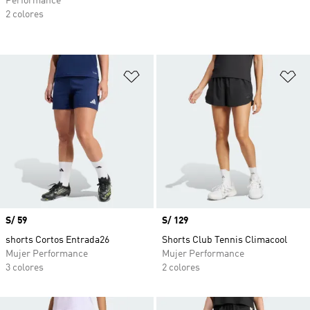
Performance
2 colores
Añadir a la lista de deseos
Añ
Precio
S/ 59
Precio
S/ 129
shorts Cortos Entrada26
Shorts Club Tennis Climacool
Mujer Performance
Mujer Performance
3 colores
2 colores