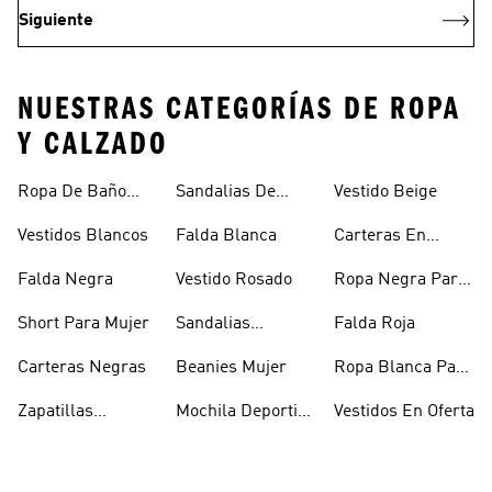
Siguiente
NUESTRAS CATEGORÍAS DE ROPA
Y CALZADO
Ropa De Baño
Sandalias De
Vestido Beige
Mujer
Verano Para
Vestidos Blancos
Falda Blanca
Carteras En
Mujer
Oferta
Falda Negra
Vestido Rosado
Ropa Negra Para
Niñas
Short Para Mujer
Sandalias
Falda Roja
Blancas Mujer
Carteras Negras
Beanies Mujer
Ropa Blanca Para
Mujer
Zapatillas
Mochila Deportiva
Vestidos En Oferta
Outdoor Mujer
Mujer