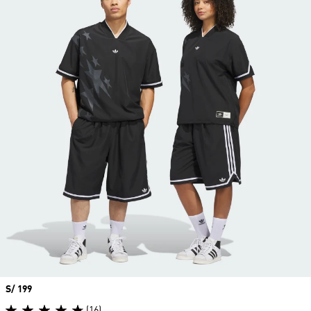
Precio
S/ 199
(16)