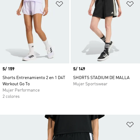
Añadir a la lista de deseos
Añ
Precio
S/ 159
Precio
S/ 149
Shorts Entrenamiento 2 en 1 D4T
SHORTS STADIUM DE MALLA
Workout Go To
Mujer Sportswear
Mujer Performance
2 colores
Añ