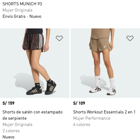
SHORTS MUNICH 93
Mujer Originals
Envío Gratis
Nuevo
Añadir a la lista de deseos
Añ
Precio
S/ 159
Precio
S/ 109
Shorts de satén con estampado
Shorts Workout Essentials 2 en 1
de serpiente
Mujer Performance
Mujer Originals
4 colores
2 colores
Nuevo