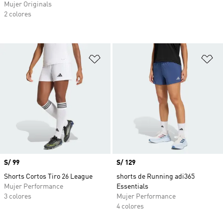
Mujer Originals
2 colores
Añadir a la lista de deseos
Añ
Precio
S/ 99
Precio
S/ 129
Shorts Cortos Tiro 26 League
shorts de Running adi365
Mujer Performance
Essentials
3 colores
Mujer Performance
4 colores