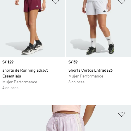
Añadir a la lista de deseos
Añ
Precio
S/ 129
Precio
S/ 59
shorts de Running adi365
Shorts Cortos Entrada26
Essentials
Mujer Performance
Mujer Performance
3 colores
4 colores
Añ