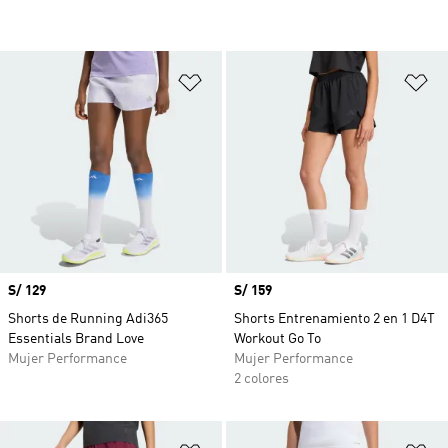
Añadir a la lista de deseos
Añ
Precio
S/ 129
Precio
S/ 159
Shorts de Running Adi365
Shorts Entrenamiento 2 en 1 D4T
Essentials Brand Love
Workout Go To
Mujer Performance
Mujer Performance
2 colores