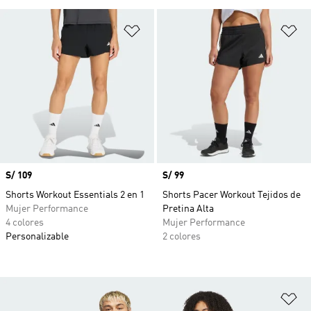
Añadir a la lista de deseos
Añ
Precio
S/ 109
Precio
S/ 99
Shorts Workout Essentials 2 en 1
Shorts Pacer Workout Tejidos de
Mujer Performance
Pretina Alta
4 colores
Mujer Performance
Personalizable
2 colores
Añ