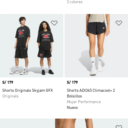
2 colores
Añadir a la lista de deseos
Añ
Precio
S/ 179
Precio
S/ 179
Shorts Originals Skyjam GFX
Shorts ADI365 Climacool+ 2
Originals
Bolsillos
Mujer Performance
Nuevo
Añ