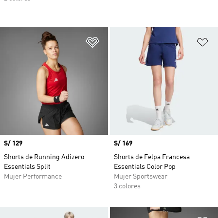
Añadir a la lista de deseos
Añ
Precio
S/ 129
Precio
S/ 169
Shorts de Running Adizero
Shorts de Felpa Francesa
Essentials Split
Essentials Color Pop
Mujer Performance
Mujer Sportswear
3 colores