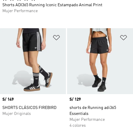
Shorts ADI365 Running Iconic Estampado Animal Print
Mujer Performance
Añadir a la lista de deseos
Añ
Precio
S/ 149
Precio
S/ 129
SHORTS CLÁSICOS FIREBIRD
shorts de Running adi365
Mujer Originals
Essentials
Mujer Performance
4 colores