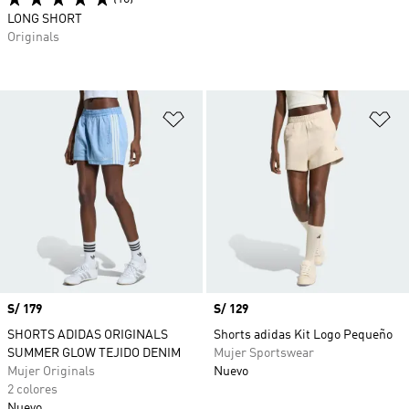
LONG SHORT
Originals
Añadir a la lista de deseos
Añ
Precio
S/ 179
Precio
S/ 129
SHORTS ADIDAS ORIGINALS
Shorts adidas Kit Logo Pequeño
SUMMER GLOW TEJIDO DENIM
Mujer Sportswear
Mujer Originals
Nuevo
2 colores
Nuevo