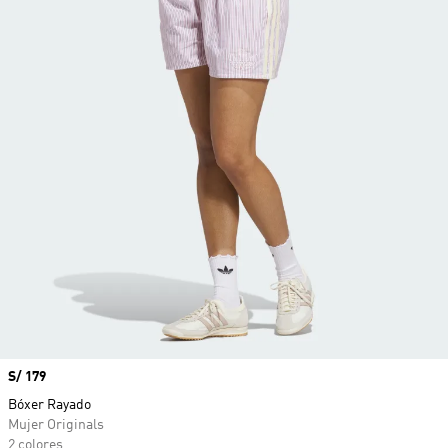
Precio
S/ 179
Bóxer Rayado
Mujer Originals
2 colores