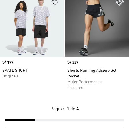
Añadir a la lista de deseos
Añ
Precio
S/ 199
Precio
S/ 229
SKATE SHORT
Shorts Running Adizero Gel
Originals
Pocket
Mujer Performance
2 colores
Página: 1 de 4