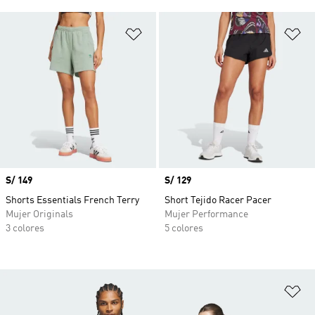
Añadir a la lista de deseos
Añ
Precio
S/ 149
Precio
S/ 129
Shorts Essentials French Terry
Short Tejido Racer Pacer
Mujer Originals
Mujer Performance
3 colores
5 colores
Añ