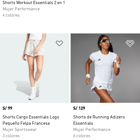
Shorts Workout Essentials 2 en 1
Mujer Performance
4 colores
Añadir a la lista de deseos
Añ
Precio
S/ 99
Precio
S/ 129
Shorts Cargo Essentials Logo
Shorts de Running Adizero
Pequeño Felpa Francesa
Essentials
Mujer Sportswear
Mujer Performance
3 colores
6 colores