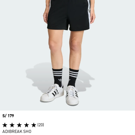
Precio
S/ 179
(20)
ADIBREAK SHO