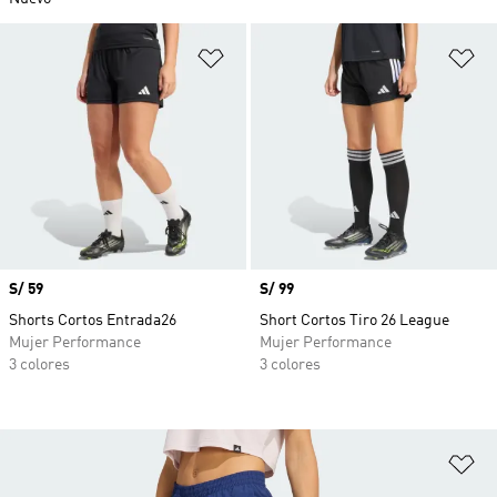
Añadir a la lista de deseos
Añ
Precio
S/ 59
Precio
S/ 99
Shorts Cortos Entrada26
Short Cortos Tiro 26 League
Mujer Performance
Mujer Performance
3 colores
3 colores
Añ