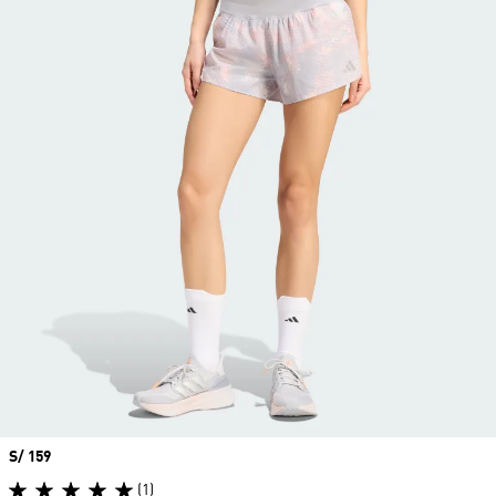
Precio
S/ 159
(1)