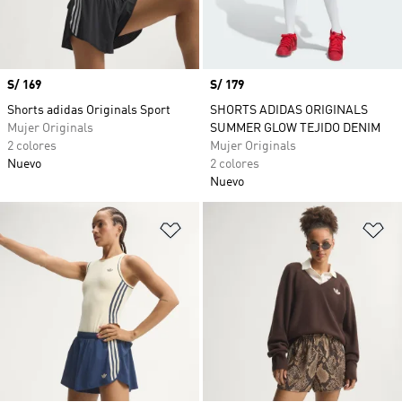
Precio
S/ 169
Precio
S/ 179
Shorts adidas Originals Sport
SHORTS ADIDAS ORIGINALS
Mujer Originals
SUMMER GLOW TEJIDO DENIM
2 colores
Mujer Originals
Nuevo
2 colores
Nuevo
Añadir a la lista de deseos
Añ