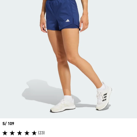
Precio
S/ 109
(23)