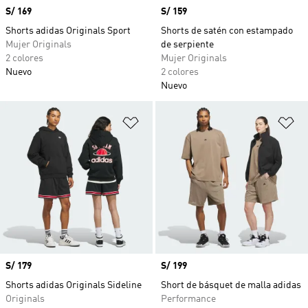
Precio
S/ 169
Precio
S/ 159
Shorts adidas Originals Sport
Shorts de satén con estampado
Mujer Originals
de serpiente
2 colores
Mujer Originals
Nuevo
2 colores
Nuevo
Añadir a la lista de deseos
Añ
Precio
S/ 179
Precio
S/ 199
Shorts adidas Originals Sideline
Short de básquet de malla adidas
Originals
Performance