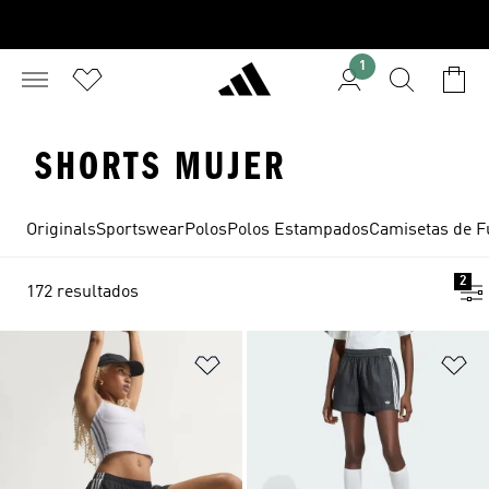
1
SHORTS MUJER
Originals
Sportswear
Polos
Polos Estampados
Camisetas de F
2
172 resultados
Añadir a la lista de deseos
Añ