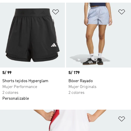
Añadir a la lista de deseos
Añ
Precio
S/ 99
Precio
S/ 179
Shorts tejidos Hyperglam
Bóxer Rayado
Mujer Performance
Mujer Originals
2 colores
2 colores
Personalizable
Añ