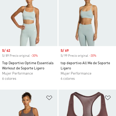
Precio de venta
S/ 62
Precio de venta
S/ 69
S/ 89 Precio original
-30%
Descuento
S/ 99 Precio original
-30%
Descuento
Top Deportivo Optime Essentials
top deportivo All Me de Soporte
Workout de Soporte Ligero
Ligero
Mujer Performance
Mujer Performance
6 colores
4 colores
Añadir a la lista de deseos
Añ