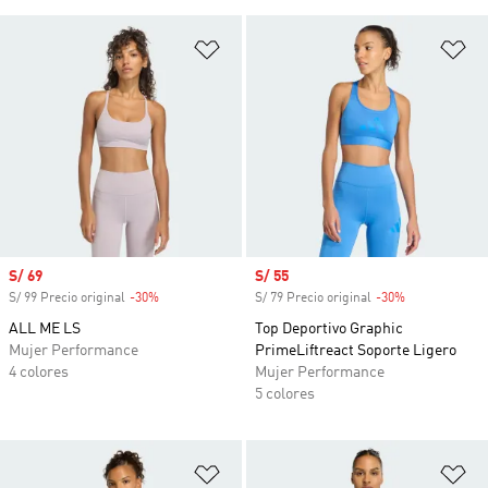
Añadir a la lista de deseos
Añ
Precio de venta
S/ 69
Precio de venta
S/ 55
S/ 99 Precio original
-30%
Descuento
S/ 79 Precio original
-30%
Descuento
ALL ME LS
Top Deportivo Graphic
Mujer Performance
PrimeLiftreact Soporte Ligero
4 colores
Mujer Performance
5 colores
Añadir a la lista de deseos
Añ