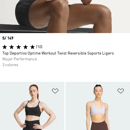
Precio
S/ 149
(10)
Top Deportivo Optime Workout Twist Reversible Soporte Ligero
Mujer Performance
3 colores
Añadir a la lista de deseos
Añ