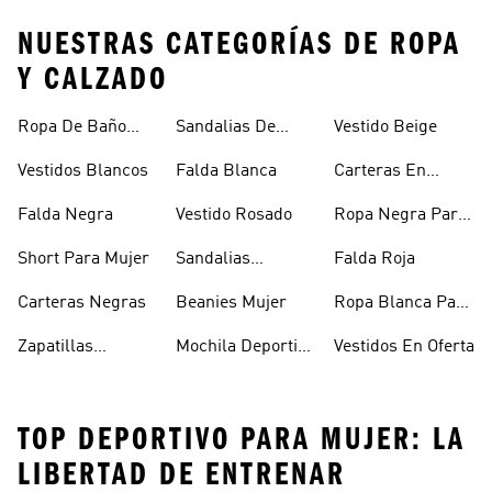
NUESTRAS CATEGORÍAS DE ROPA
Y CALZADO
Ropa De Baño
Sandalias De
Vestido Beige
Mujer
Verano Para
Vestidos Blancos
Falda Blanca
Carteras En
Mujer
Oferta
Falda Negra
Vestido Rosado
Ropa Negra Para
Niñas
Short Para Mujer
Sandalias
Falda Roja
Blancas Mujer
Carteras Negras
Beanies Mujer
Ropa Blanca Para
Mujer
Zapatillas
Mochila Deportiva
Vestidos En Oferta
Outdoor Mujer
Mujer
TOP DEPORTIVO PARA MUJER: LA
LIBERTAD DE ENTRENAR