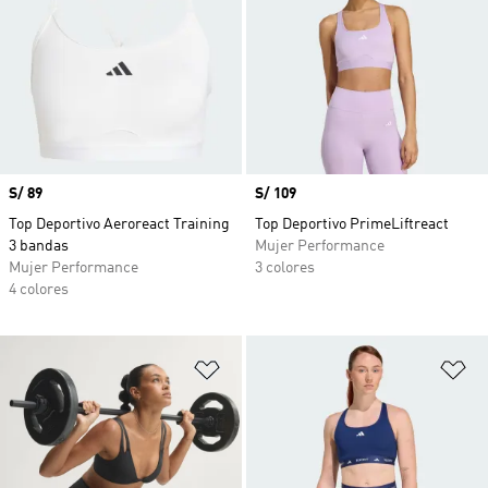
Precio
S/ 89
Precio
S/ 109
Top Deportivo Aeroreact Training
Top Deportivo PrimeLiftreact
3 bandas
Mujer Performance
Mujer Performance
3 colores
4 colores
Añadir a la lista de deseos
Añ