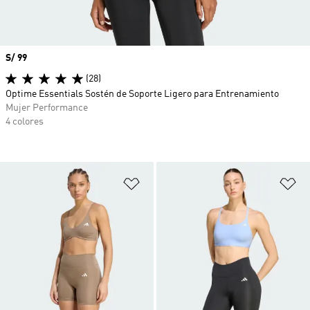
Precio
S/ 99
(28)
Optime Essentials Sostén de Soporte Ligero para Entrenamiento
Mujer Performance
4 colores
Añadir a la lista de deseos
Añ