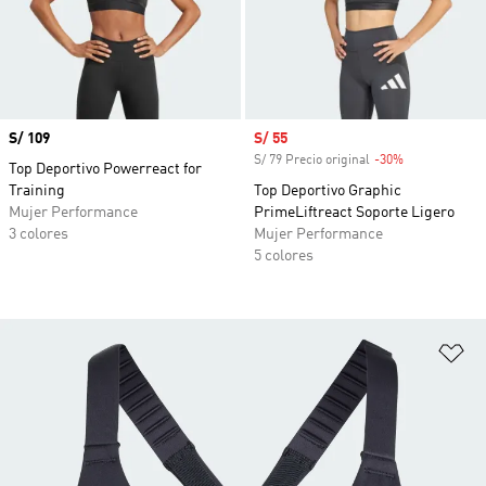
Precio
S/ 109
Precio de venta
S/ 55
S/ 79 Precio original
-30%
Descuento
Top Deportivo Powerreact for
Training
Top Deportivo Graphic
Mujer Performance
PrimeLiftreact Soporte Ligero
3 colores
Mujer Performance
5 colores
Añ