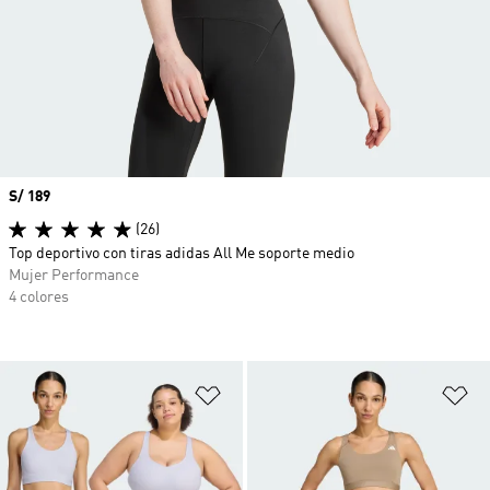
Precio
S/ 189
(26)
Top deportivo con tiras adidas All Me soporte medio
Mujer Performance
4 colores
Añadir a la lista de deseos
Añ