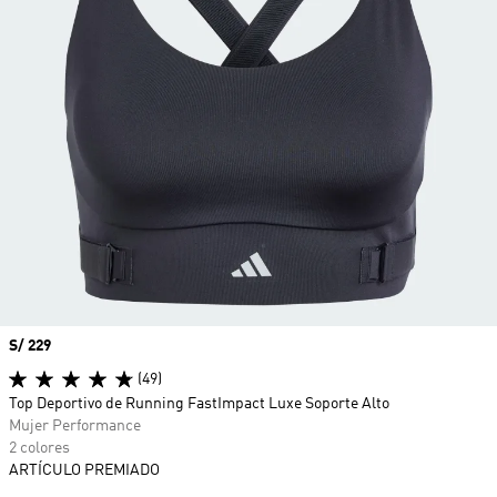
Precio
S/ 229
(49)
Top Deportivo de Running FastImpact Luxe Soporte Alto
Mujer Performance
2 colores
ARTÍCULO PREMIADO