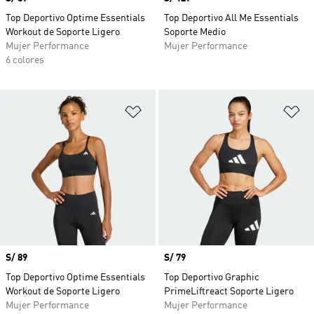
Top Deportivo Optime Essentials
Top Deportivo All Me Essentials
Workout de Soporte Ligero
Soporte Medio
Mujer Performance
Mujer Performance
6 colores
Añadir a la lista de deseos
Añ
Precio
S/ 89
Precio
S/ 79
Top Deportivo Optime Essentials
Top Deportivo Graphic
Workout de Soporte Ligero
PrimeLiftreact Soporte Ligero
Mujer Performance
Mujer Performance