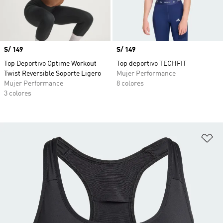
Precio
S/ 149
Precio
S/ 149
Top Deportivo Optime Workout
Top deportivo TECHFIT
Twist Reversible Soporte Ligero
Mujer Performance
Mujer Performance
8 colores
3 colores
Añ