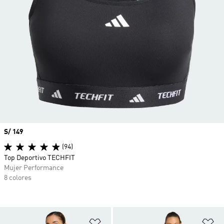
Precio
S/ 149
(94)
Top Deportivo TECHFIT
Mujer Performance
8 colores
Añadir a la lista de deseos
Añ