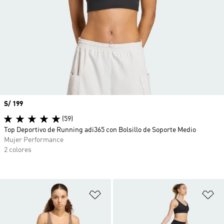
Precio
S/ 199
(59)
Top Deportivo de Running adi365 con Bolsillo de Soporte Medio
Mujer Performance
2 colores
Añadir a la lista de deseos
Añ