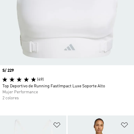
Precio
S/ 229
(49)
Top Deportivo de Running FastImpact Luxe Soporte Alto
Mujer Performance
2 colores
Añadir a la lista de deseos
Añ