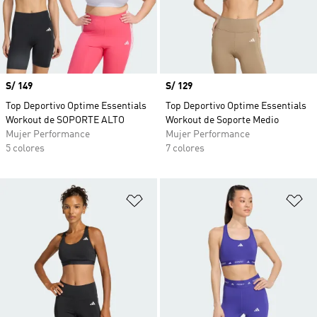
Precio
S/ 149
Precio
S/ 129
Top Deportivo Optime Essentials
Top Deportivo Optime Essentials
Workout de SOPORTE ALTO
Workout de Soporte Medio
Mujer Performance
Mujer Performance
5 colores
7 colores
Añadir a la lista de deseos
Añ