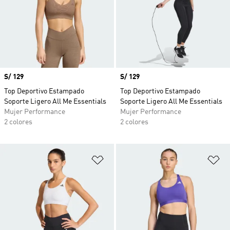
Precio
S/ 129
Precio
S/ 129
Top Deportivo Estampado
Top Deportivo Estampado
Soporte Ligero All Me Essentials
Soporte Ligero All Me Essentials
Mujer Performance
Mujer Performance
2 colores
2 colores
Añadir a la lista de deseos
Añ