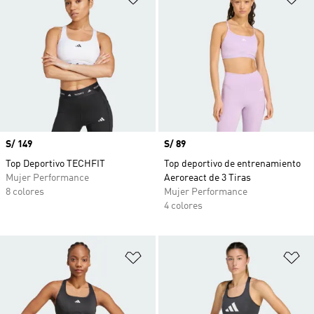
Precio
S/ 149
Precio
S/ 89
Top Deportivo TECHFIT
Top deportivo de entrenamiento
Mujer Performance
Aeroreact de 3 Tiras
8 colores
Mujer Performance
4 colores
Añadir a la lista de deseos
Añ