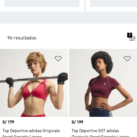
namientos de alto impacto.
de impacto medio.
2
96 resultados
Añadir a la lista de deseos
Añ
Precio
S/ 179
Precio
S/ 199
Top Deportivo adidas Originals
Top Deportivo SST adidas