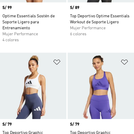
Precio
S/ 99
Precio
S/ 89
Optime Essentials Sostén de
Top Deportivo Optime Essentials
Soporte Ligero para
Workout de Soporte Ligero
Entrenamiento
Mujer Performance
Mujer Performance
6 colores
4 colores
Añadir a la lista de deseos
Añ
Precio
S/ 79
Precio
S/ 79
Top Deportivo Graphic
Top Deportivo Graphic