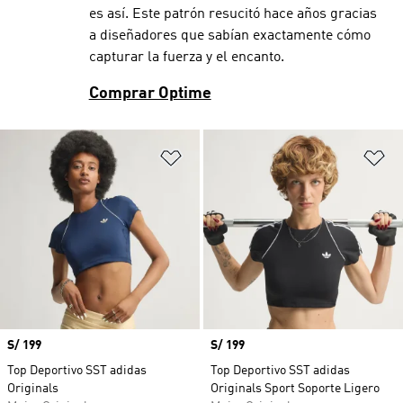
es así. Este patrón resucitó hace años gracias
a diseñadores que sabían exactamente cómo
capturar la fuerza y el encanto.
Comprar Optime
Añadir a la lista de deseos
Añ
Precio
S/ 199
Precio
S/ 199
Top Deportivo SST adidas
Top Deportivo SST adidas
Originals
Originals Sport Soporte Ligero