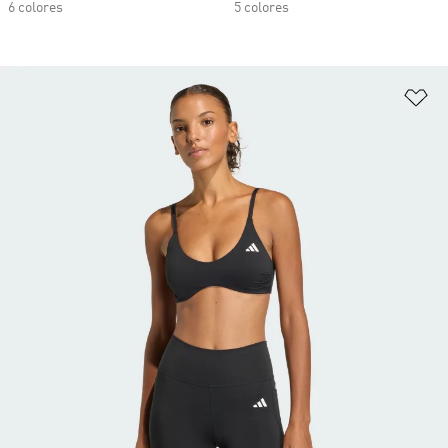
6 colores
5 colores
Añ