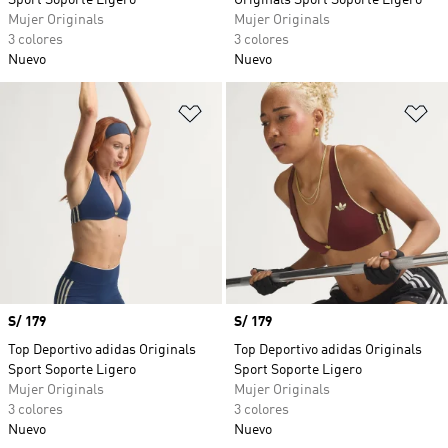
Sport Soporte Ligero
Originals Sport Soporte Ligero
Mujer Originals
Mujer Originals
3 colores
3 colores
Nuevo
Nuevo
Añadir a la lista de deseos
Añ
Precio
S/ 179
Precio
S/ 179
Top Deportivo adidas Originals
Top Deportivo adidas Originals
Sport Soporte Ligero
Sport Soporte Ligero
Mujer Originals
Mujer Originals
3 colores
3 colores
Nuevo
Nuevo