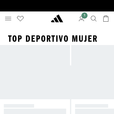
1
TOP DEPORTIVO MUJER
SOPORTE ALTO
SOPORTE MEDIO
Reduce el rebote durante los entre
Compresión para ent