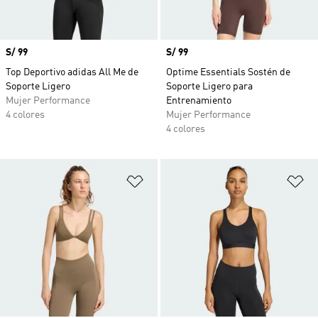
Precio
S/ 99
Precio
S/ 99
Top Deportivo adidas All Me de
Optime Essentials Sostén de
Soporte Ligero
Soporte Ligero para
Mujer Performance
Entrenamiento
4 colores
Mujer Performance
4 colores
Añadir a la lista de deseos
Añ