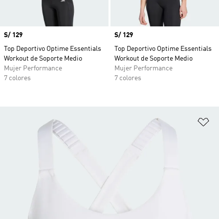
Precio
S/ 129
Precio
S/ 129
Top Deportivo Optime Essentials
Top Deportivo Optime Essentials
Workout de Soporte Medio
Workout de Soporte Medio
Mujer Performance
Mujer Performance
7 colores
7 colores
Añ