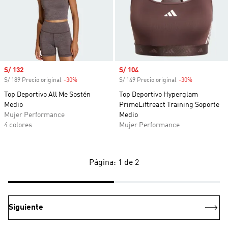
Precio de venta
S/ 132
Precio de venta
S/ 104
S/ 189 Precio original
-30%
Descuento
S/ 149 Precio original
-30%
Descuento
Top Deportivo All Me Sostén
Top Deportivo Hyperglam
Medio
PrimeLiftreact Training Soporte
Mujer Performance
Medio
4 colores
Mujer Performance
Página: 1 de 2
Siguiente