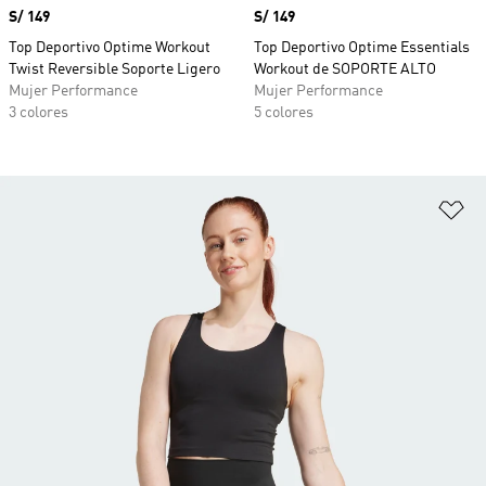
Precio
S/ 149
Precio
S/ 149
Top Deportivo Optime Workout
Top Deportivo Optime Essentials
Twist Reversible Soporte Ligero
Workout de SOPORTE ALTO
Mujer Performance
Mujer Performance
3 colores
5 colores
Añ