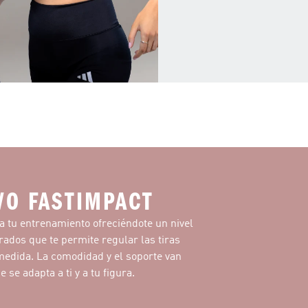
VO FASTIMPACT
 tu entrenamiento ofreciéndote un nivel
grados que te permite regular las tiras
 medida. La comodidad y el soporte van
 se adapta a ti y a tu figura.