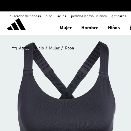
buscador de tiendas
blog
ayuda
pedidos y devoluciones
gift cards
Mujer
Hombre
Niños
/
/
Atrás
Inicio
Mujer
Ropa