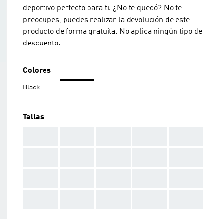
deportivo perfecto para ti. ¿No te quedó? No te
preocupes, puedes realizar la devolución de este
producto de forma gratuita. No aplica ningún tipo de
descuento.
Colores
Black
Tallas
AAA
AAA
AAA
AAA
AAA
AAA
AAA
AAA
AAA
AAA
AAA
AAA
AAA
AAA
AAA
AAA
AAA
AAA
AAA
AAA