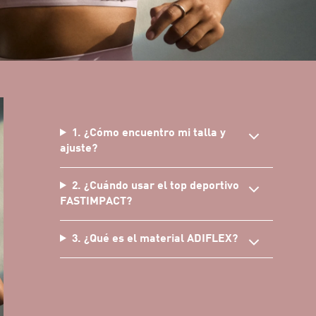
1. ¿Cómo encuentro mi talla y
ajuste?
2. ¿Cuándo usar el top deportivo
FASTIMPACT?
3. ¿Qué es el material ADIFLEX?