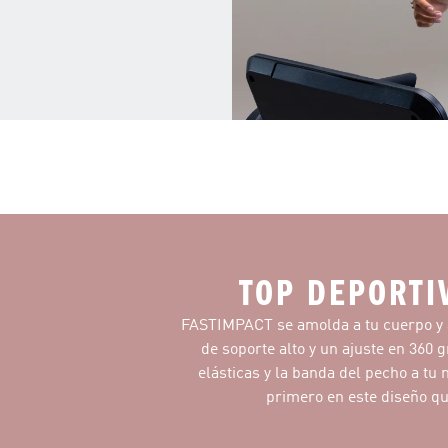
TOP DEPORTI
FASTIMPACT se amolda a tu cuerpo y a
de soporte alto y un ajuste en 360 
elásticas y la banda del pecho a tu
primero en este diseño que